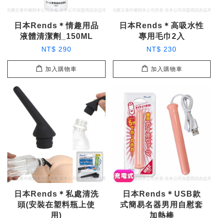
日本Rends＊情趣用品
日本Rends＊高吸水性
液體清潔劑_150ML
專用毛巾2入
NT$ 290
NT$ 230
加入購物車
加入購物車
日本Rends＊私處清洗
日本Rends＊USB款
頭(安裝在塑料瓶上使
式簡易名器男用自慰套
用)
加熱棒