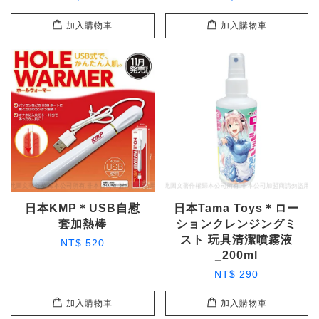
加入購物車
加入購物車
日本KMP＊USB自慰
日本Tama Toys＊ロー
套加熱棒
ションクレンジングミ
スト 玩具清潔噴霧液
NT$ 520
_200ml
NT$ 290
加入購物車
加入購物車