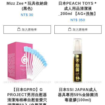
Mizz Zee＊玩具收納袋
日本PEACH TOYS＊
(黑色)
成人用品清潔液
_200ml 【AG+洗無】
NT$ 30
NT$ 350
加入購物車
加入購物車
【日本GPRO】G
日本SSI JAPAN成人
PROJECT男用自慰器
器具專用59%金除菌消
清潔海棉棒自慰套愛穴
毒凝膠(100ml)