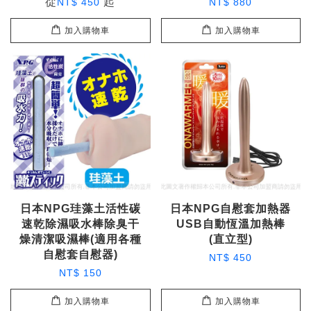
從
起
NT$ 450
NT$ 880
加入購物車
加入購物車
日本NPG珪藻土活性碳
日本NPG自慰套加熱器
速乾除濕吸水棒除臭干
USB自動恆溫加熱棒
燥清潔吸濕棒(適用各種
(直立型)
自慰套自慰器)
NT$ 450
NT$ 150
加入購物車
加入購物車