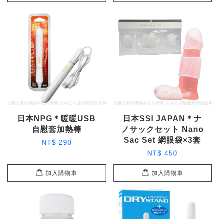
日本NPG＊暖暖USB
日本SSI JAPAN＊ナ
自慰套加熱棒
ノサックセット Nano
Sac Set 網眼袋×3套
NT$ 290
NT$ 450
加入購物車
加入購物車