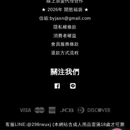
線上加盟代理合作
★ 2026年 開慾福袋 ★
信箱:byjasn@gmail.com
隱私權條款
消費者權益
會員服務條款
退款方式流程
關注我們
Facebook
Line
Visa
Master
American
JCB
Diners
Discove
Express
Club
客服LINE:@298rwuxj (本網站含成人用品需滿18歲才可瀏