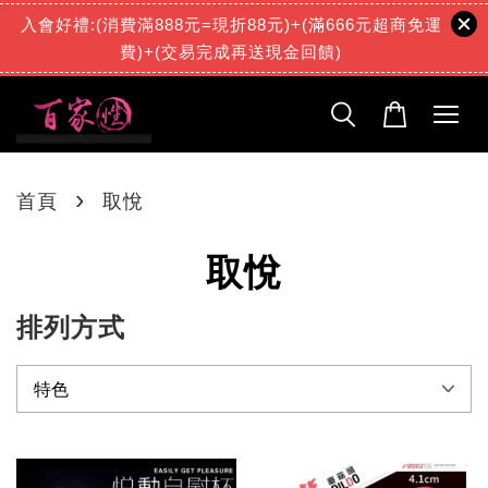
入會好禮:(消費滿888元=現折88元)+(滿666元超商免運
費)+(交易完成再送現金回饋)
›
首頁
取悅
取悅
排列方式