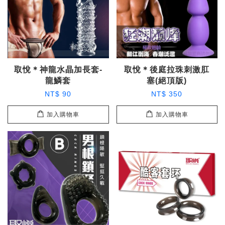
取悅＊神龍水晶加長套-
取悅＊後庭拉珠刺激肛
龍鱗套
塞(絕頂版)
NT$ 90
NT$ 350
加入購物車
加入購物車