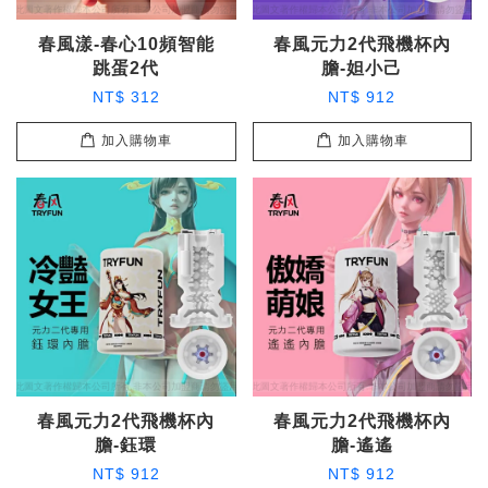
春風漾-春心10頻智能
春風元力2代飛機杯內
跳蛋2代
膽-妲小己
NT$ 312
NT$ 912
加入購物車
加入購物車
春風元力2代飛機杯內
春風元力2代飛機杯內
膽-鈺環
膽-遙遙
NT$ 912
NT$ 912