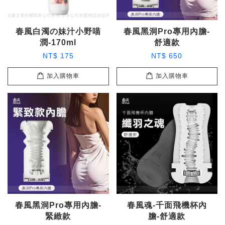
春風白濁の妹汁小野喵
春風黑洞Pro專用內膽-
潤-170ml
舒適款
NT$ 175
NT$ 650
加入購物車
加入購物車
春風黑洞Pro專用內膽-
春風魂-千面飛機杯內
緊緻款
膽-舒適款