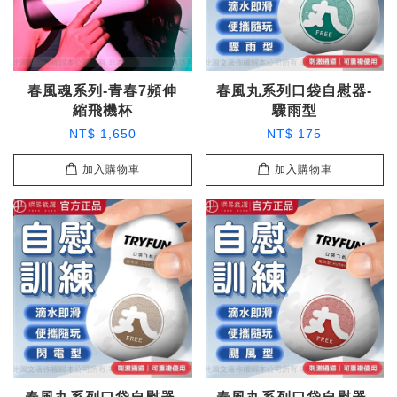
春風魂系列-青春7頻伸
春風丸系列口袋自慰器-
縮飛機杯
驟雨型
NT$ 1,650
NT$ 175
加入購物車
加入購物車