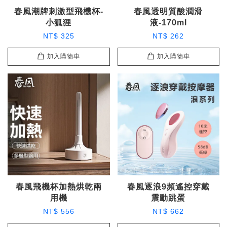
春風潮牌刺激型飛機杯-
春風透明質酸潤滑
小狐狸
液-170ml
NT$ 325
NT$ 262
加入購物車
加入購物車
春風飛機杯加熱烘乾兩
春風逐浪9頻遙控穿戴
用機
震動跳蛋
NT$ 556
NT$ 662