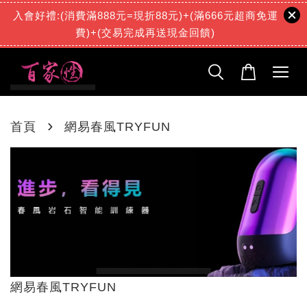
入會好禮:(消費滿888元=現折88元)+(滿666元超商免運
費)+(交易完成再送現金回饋)
›
首頁
網易春風TRYFUN
網易春風TRYFUN