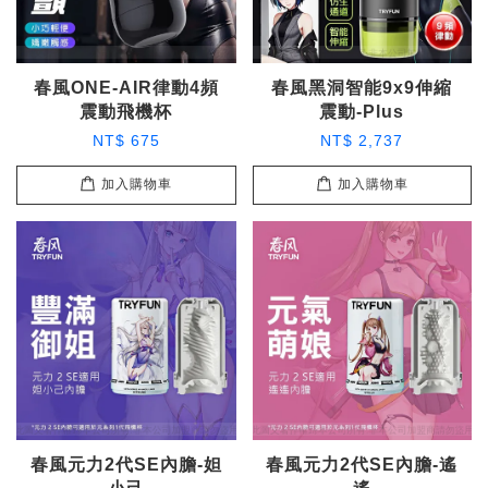
春風ONE-AIR律動4頻
春風黑洞智能9x9伸縮
震動飛機杯
震動-Plus
NT$ 675
NT$ 2,737
加入購物車
加入購物車
春風元力2代SE內膽-妲
春風元力2代SE內膽-遙