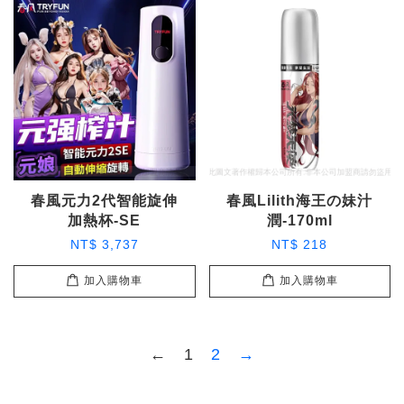
春風元力2代智能旋伸
春風Lilith海王の妹汁
加熱杯-SE
潤-170ml
NT$ 3,737
NT$ 218
加入購物車
加入購物車
←
1
2
→