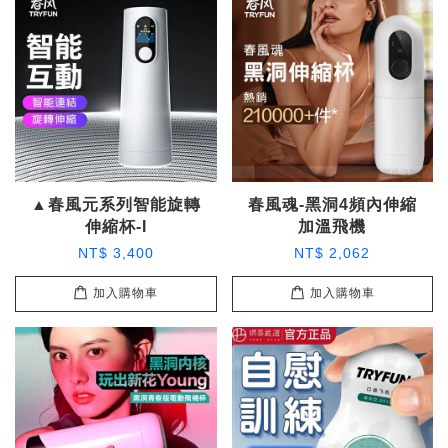
▲春風元系列智能旋轉
春風魂-黑洞4頻內伸縮
伸縮杯-I
加溫飛機
NT$ 3,400
NT$ 2,062
加入購物車
加入購物車