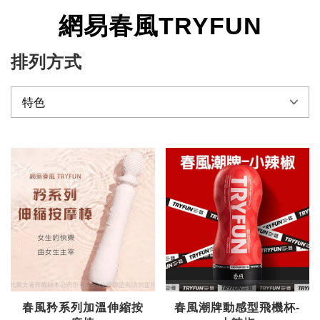
網易春風TRYFUN
排列方式
春風矜系列加溫伸縮按
春風潮牌動感型飛機杯-