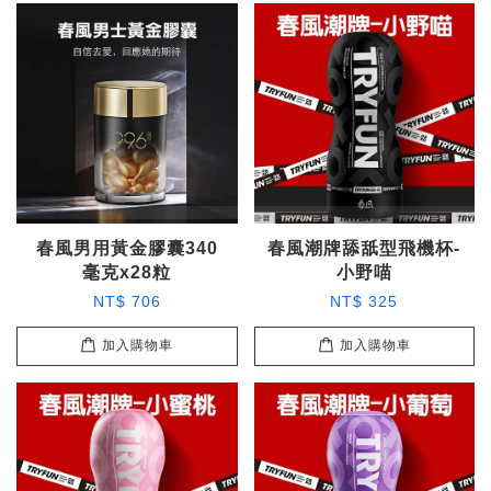
春風男用黃金膠囊340
春風潮牌舔舐型飛機杯-
毫克x28粒
小野喵
NT$ 706
NT$ 325
加入購物車
加入購物車