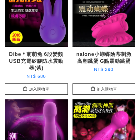
Dibe＊萌萌兔 6段變頻
nalone小蝴蝶陰蒂刺激
USB充電矽膠防水震動
高潮跳蛋 G點震動跳蛋
器(紫)
NT$ 390
NT$ 680
加入購物車
加入購物車