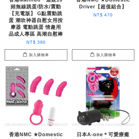
頻無線跳蛋/防水/震動
Driver【超值組合】
【充電版】 G點震動跳
NT$ 470
蛋 潮吹神器自慰女用按
摩器 電動跳蛋 情趣用
品成人專區 高潮自慰棒
NT$ 390
加入購物車
加入購物車
香港NMC ★Domestic
日本A-one＊可愛療癒