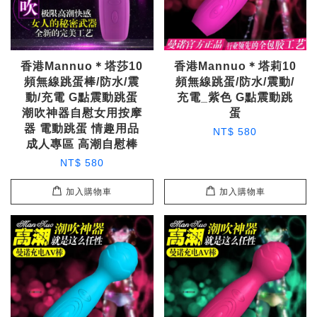
香港Mannuo＊塔莎10
香港Mannuo＊塔莉10
頻無線跳蛋棒/防水/震
頻無線跳蛋/防水/震動/
動/充電 G點震動跳蛋
充電_紫色 G點震動跳
潮吹神器自慰女用按摩
蛋
器 電動跳蛋 情趣用品
NT$ 580
成人專區 高潮自慰棒
NT$ 580
加入購物車
加入購物車