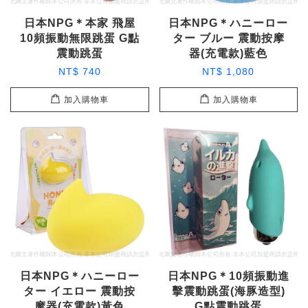
日本NPG＊本家 飛屋
日本NPG＊ハニーロー
10頻振動無限跳蛋 G點
ター ブルー 震動按摩
震動跳蛋
器(充電款)藍色
NT$ 740
NT$ 1,080
加入購物車
加入購物車
日本NPG＊ハニーロー
日本NPG＊10頻振動進
ター イエロー 震動按
擊震動跳蛋(海豚造型)
摩器(充電款)黃色
G點震動跳蛋