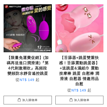
【限量免運費促銷】(加
【舌舔器+跳蛋雙重快
碼再送進口潤滑液)『第
感！舌舔震動跳蛋器】
4代刺激潮吹』高頻段
+送跳蛋&濕紙巾 震動
變頻防水靜音遙控跳蛋
按摩棒 跳蛋 自慰棒 潤
滑液 自慰器 情趣用品
從
起
NT$ 149
自慰
從
起
NT$ 149
加入購物車
加入購物車