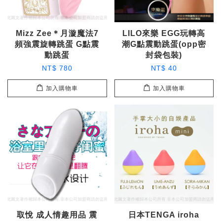
Mizz Zee＊月漩魔法7
LILO來樂 EGG玩轉高
頻強震旋轉跳蛋 G點震
潮G點震動跳蛋(opp密
動跳蛋
封袋包裝)
NT$ 780
NT$ 40
加入購物車
加入購物車
取悅 成人情趣用品 震
日本TENGA iroha