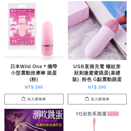
日本Wild One＊攜帶
USB直插充電 螺紋形
小型震動按摩棒 跳蛋
狀刺激蜜蜜跳蛋(基礎
(粉)
版)_粉色 G點震動跳蛋
NT$ 390
NT$ 390
加入購物車
加入購物車