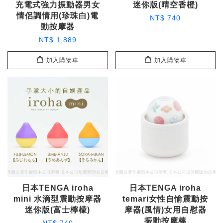
充電式強力振動器男女
迷你版(晴空香橙)
情侶調情用(珍珠白)電
NT$ 740
動按摩器
NT$ 1,889
加入購物車
加入購物車
日本TENGA iroha
日本TENGA iroha
mini 水滴型震動按摩器
temari女性自愉震動按
迷你版(富士檸檬)
摩器(風情)女用自慰器
振動按摩棒