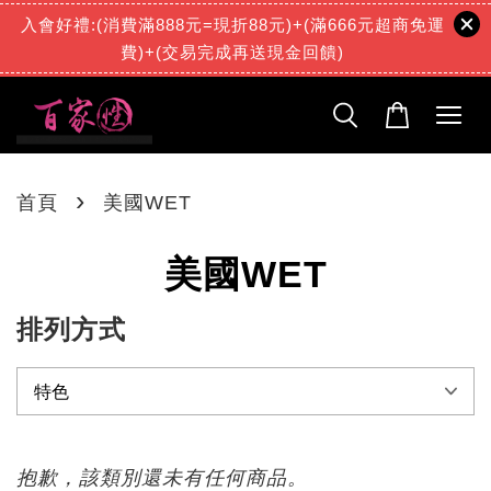
入會好禮:(消費滿888元=現折88元)+(滿666元超商免運
費)+(交易完成再送現金回饋)
›
首頁
美國WET
美國WET
排列方式
抱歉，該類別還未有任何商品。