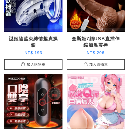
謎姬陰莖束縛情趣貞操
奎斯姬7頻USB直插伸
鎖
縮加溫震棒
NT$ 193
NT$ 206
加入購物車
加入購物車