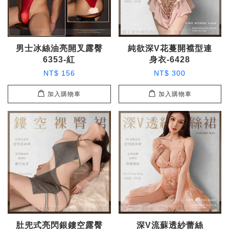
男士冰絲油亮開叉露臀
純欲深V花蔓開襠型連
6353-紅
身衣-6428
NT$ 156
NT$ 300
加入購物車
加入購物車
肚兜式亮閃銀鏤空露臀
深V流蘇透紗蕾絲