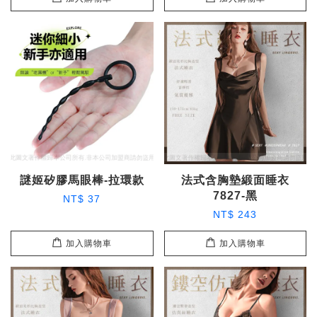
謎姬矽膠馬眼棒-拉環款
法式含胸墊緞面睡衣
7827-黑
NT$ 37
NT$ 243
加入購物車
加入購物車