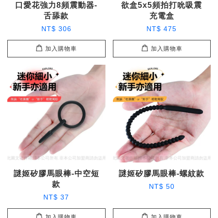
口愛花強力8頻震動器-
欲盒5x5頻拍打吮吸震
舌舔款
充電盒
NT$ 306
NT$ 475
加入購物車
加入購物車
謎姬矽膠馬眼棒-中空短
謎姬矽膠馬眼棒-螺紋款
款
NT$ 50
NT$ 37
加入購物車
加入購物車