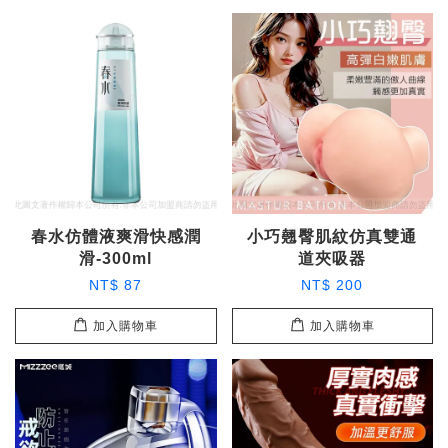
春水仿體液爽滑快感潤
小巧翹臀肌紋仿真雙通
滑-300ml
道夾吸器
NT$ 87
NT$ 200
加入購物車
加入購物車