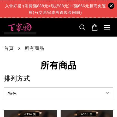
入會好禮:(消費滿888元=現折88元)+(滿666元超商免運
陳***
已購買了
【小萌妹纖細玉體！仿真享受】三種玩法 訓練自慰杯 吸夾自慰器 乳交陰交肛交 潤滑液 打飛機 打手槍 飛機杯 情趣用品跳蛋
費)+(交易完成再送現金回饋)
2 天前
›
首頁
所有商品
所有商品
排列方式