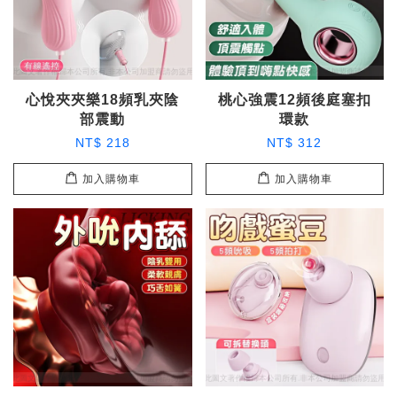
心悅夾夾樂18頻乳夾陰
桃心強震12頻後庭塞扣
部震動
環款
NT$ 218
NT$ 312
加入購物車
加入購物車