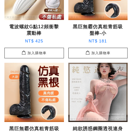
電波螺紋G點12頻衝擊
黑巨無霸仿真粗青筋吸
震動棒
盤棒-小
NT$ 425
NT$ 181
加入購物車
加入購物車
黑巨無霸仿真粗青筋吸
純欲誘惑鋼圈透視連身