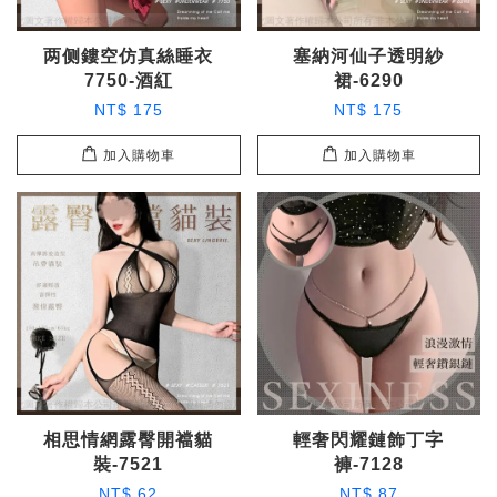
两侧鏤空仿真絲睡衣
塞納河仙子透明紗
7750-酒紅
裙-6290
NT$ 175
NT$ 175
加入購物車
加入購物車
相思情網露臀開襠貓
輕奢閃耀鏈飾丁字
裝-7521
褲-7128
NT$ 62
NT$ 87