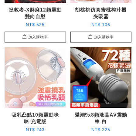
拯救者-X酥麻12頻震動
胡桃桃仿真蜜桃榨汁機
雙向自慰
夾吸器
NT$ 525
NT$ 106
加入購物車
加入購物車
吸乳凸點10頻震動咪
愛潮9x8頻液晶AV震動
咪-充電版
棒-白
NT$ 243
NT$ 225