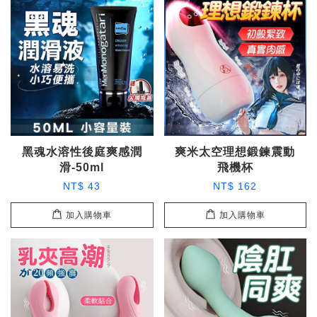
黑魂水溶性後庭爽感潤
爽米太空理想鍛鍊震動
滑-50ml
飛機杯
NT$ 43
NT$ 162
加入購物車
加入購物車