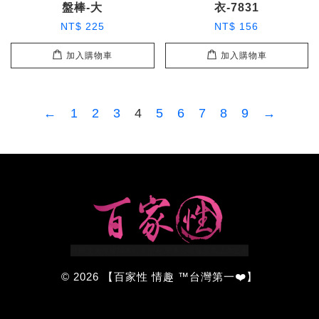
盤棒-大
衣-7831
NT$ 225
NT$ 156
加入購物車
加入購物車
←
1
2
3
4
5
6
7
8
9
→
© 2026 【百家性 情趣 ™台灣第一❤️】