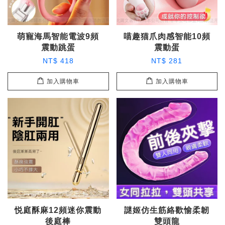
萌寵海馬智能電波9頻
喵趣猫爪肉感智能10頻
震動跳蛋
震動蛋
NT$ 418
NT$ 281
加入購物車
加入購物車
悦庭酥麻12頻迷你震動
謎姬仿生筋絡歡愉柔韌
後庭棒
雙頭龍