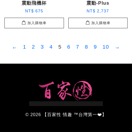
震動飛機杯
震動-Plus
NT$ 675
NT$ 2,737
加入購物車
加入購物車
←
1
2
3
4
5
6
7
8
9
10
→
© 2026 【百家性 情趣 ™台灣第一❤️】