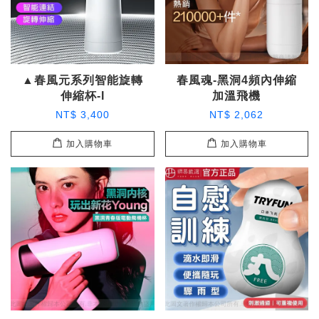
▲春風元系列智能旋轉
春風魂-黑洞4頻內伸縮
伸縮杯-I
加溫飛機
NT$ 3,400
NT$ 2,062
加入購物車
加入購物車