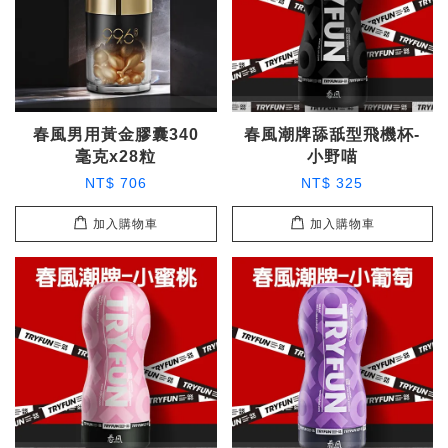
春風男用黃金膠囊340
春風潮牌舔舐型飛機杯-
毫克x28粒
小野喵
NT$ 706
NT$ 325
加入購物車
加入購物車