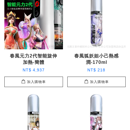
春風元力2代智能旋伸
春風狐妖妲小己熱感
加熱-簡體
潤-170ml
NT$ 4,937
NT$ 218
加入購物車
加入購物車