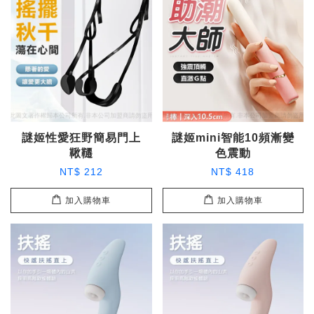
謎姬性愛狂野簡易門上
謎姬mini智能10頻漸變
鞦韆
色震動
NT$ 212
NT$ 418
加入購物車
加入購物車