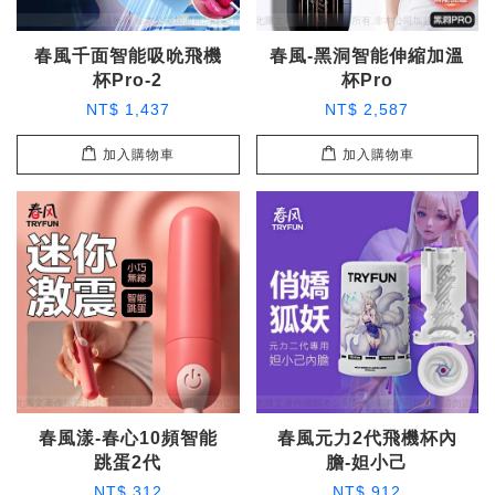
春風千面智能吸吮飛機
春風-黑洞智能伸縮加溫
杯Pro-2
杯Pro
NT$ 1,437
NT$ 2,587
加入購物車
加入購物車
春風漾-春心10頻智能
春風元力2代飛機杯內
跳蛋2代
膽-妲小己
NT$ 312
NT$ 912