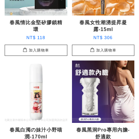
春風情比金堅矽膠鎖精
春風女性潮湧提昇凝
環
露-15ml
NT$ 118
NT$ 306
加入購物車
加入購物車
春風白濁の妹汁小野喵
春風黑洞Pro專用內膽-
潤-170ml
舒適款