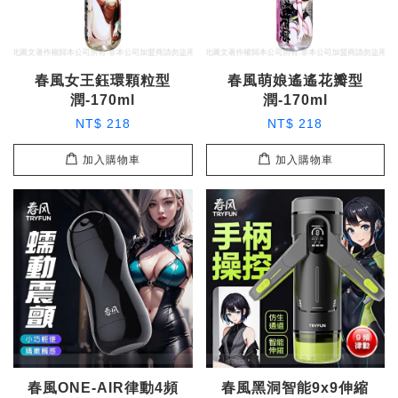
春風女王鈺環顆粒型
春風萌娘遙遙花瓣型
潤-170ml
潤-170ml
NT$ 218
NT$ 218
加入購物車
加入購物車
春風ONE-AIR律動4頻
春風黑洞智能9x9伸縮