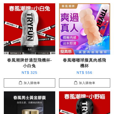
春風潮牌舒適型飛機杯-
春風嘟嘟球擬真肉感飛
小白兔
機杯
NT$ 325
NT$ 556
加入購物車
加入購物車