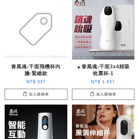
春風魂-千面飛機杯內
▲春風魂-千面3x4頻吸
膽-緊緻款
吮震杯-1
NT$ 337
NT$ 1,437
加入購物車
加入購物車