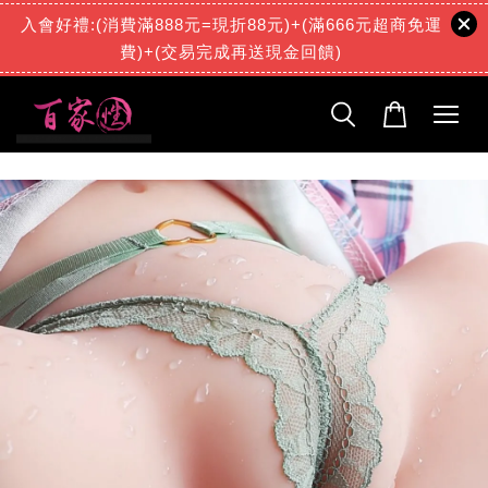
入會好禮:(消費滿888元=現折88元)+(滿666元超商免運
費)+(交易完成再送現金回饋)