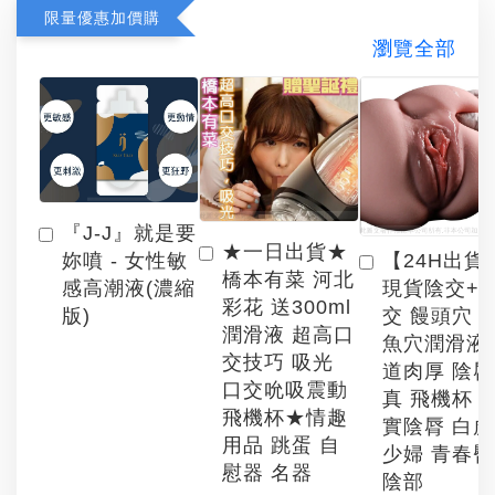
限量優惠加價購
瀏覽全部
『J-J』就是要
★一日出貨★
【24H出貨
妳噴 - 女性敏
橋本有菜 河北
現貨陰交+
感高潮液(濃縮
彩花 送300ml
交 饅頭穴 
版)
潤滑液 超高口
魚穴潤滑液
交技巧 吸光
道肉厚 陰
口交吮吸震動
真 飛機杯 
飛機杯★情趣
實陰脣 白
用品 跳蛋 自
少婦 青春臀
慰器 名器
陰部