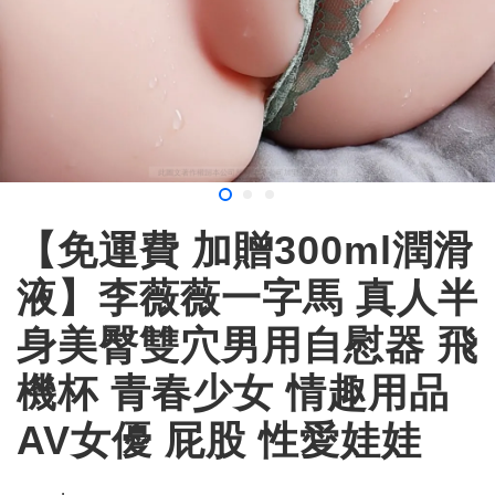
【免運費 加贈300ml潤滑
液】李薇薇一字馬 真人半
身美臀雙穴男用自慰器 飛
機杯 青春少女 情趣用品
AV女優 屁股 性愛娃娃