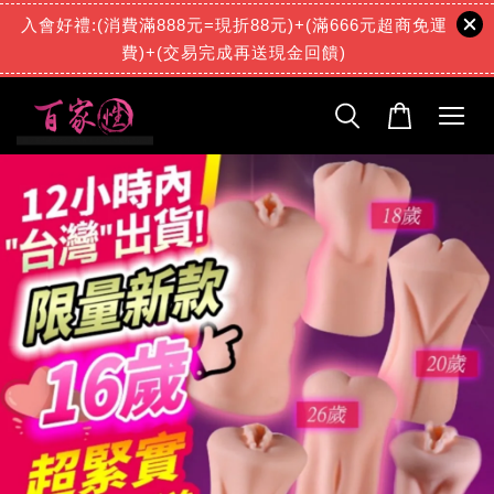
入會好禮:(消費滿888元=現折88元)+(滿666元超商免運
費)+(交易完成再送現金回饋)