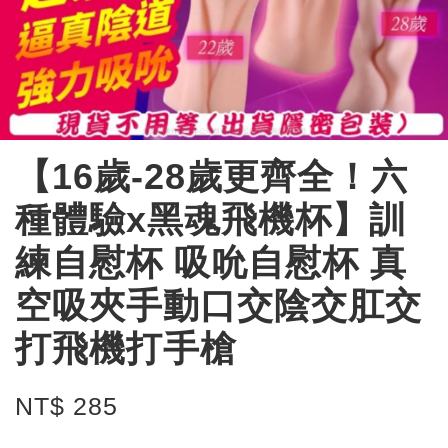
【16歲-28歲更齊全！六
種體驗x黑魂飛機杯】訓
練自慰杯 吸吮自慰杯 真
空吸夾手動口交陰交肛交
打飛機打手槍
NT$ 285