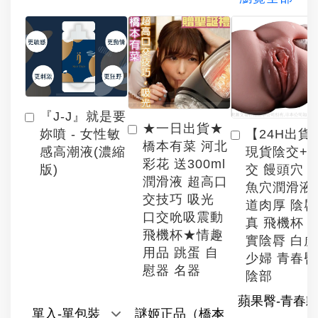
『J-J』就是要
★一日出貨★
【24H出貨
妳噴 - 女性敏
橋本有菜 河北
現貨陰交+
感高潮液(濃縮
彩花 送300ml
交 饅頭穴 
版)
潤滑液 超高口
魚穴潤滑液
交技巧 吸光
道肉厚 陰
口交吮吸震動
真 飛機杯 
飛機杯★情趣
實陰脣 白
用品 跳蛋 自
少婦 青春臀
慰器 名器
陰部