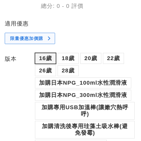
總分:
0
-
0
評價
適用優惠
限量優惠加價購
16歲
18歲
20歲
22歲
版本
26歲
28歲
加購日本NPG_100ml水性潤滑液
加購日本NPG_300ml水性潤滑液
加購專用USB加溫棒(讓嫩穴熱呼
呼)
加購清洗後專用珪藻土吸水棒(避
免發霉)