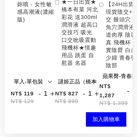
★一日出貨★
【24H出貨
妳噴 - 女性敏
橋本有菜 河北
現貨陰交+
感高潮液(濃縮
彩花 送300ml
交 饅頭穴 
版)
潤滑液 超高口
魚穴潤滑液
交技巧 吸光
道肉厚 陰
口交吮吸震動
真 飛機杯 
飛機杯★情趣
實陰脣 白
用品 跳蛋 自
少婦 青春臀
慰器 名器
陰部
NT$
-
-
+
-
+
NT$ 119
NT$ 827
1,287
NT$ 129
NT$ 899
NT$ 1,399
加入購物車