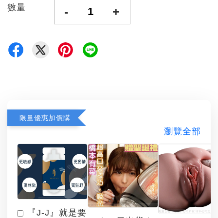
數量
-
+
限量優惠加價購
瀏覽全部
『J-J』就是要