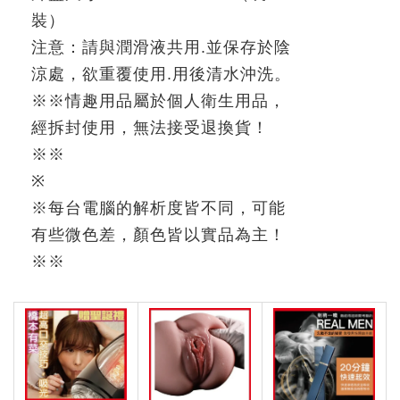
裝）
注意：請與潤滑液共用
.
並保存於陰
涼處，欲重覆使用
.
用後清水沖洗。
※
※
情趣用品屬於個人衛生用品，
經拆封使用，無法接受退換貨！
※※
※
※
每台電腦的解析度皆不同，可能
有些微色差，顏色皆以實品為主！
※
※