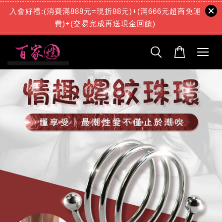
入會好禮:(消費滿888元=現折88元)+(滿666元超商免運
費)+(交易完成再送現金回饋)