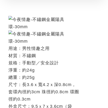
用途：男性情趣之用
材質：不鏽鋼
規格：手動型／安全設計
淨重：約
24g
總重：約
25g
尺寸：長
3.6
ｘ寬
4.2
ｘ深
0.8cm
，
套環內徑約
3cm
珠徑約
0.8cm
環圈
徑約
0.3cm
外盒尺寸：
9.5
ｘ
7
ｘ
3.6cm
（袋