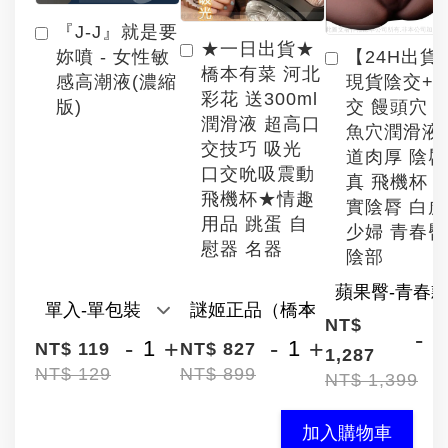
『J-J』就是要
★一日出貨★
【24H出貨
妳噴 - 女性敏
橋本有菜 河北
現貨陰交+
感高潮液(濃縮
彩花 送300ml
交 饅頭穴 
版)
潤滑液 超高口
魚穴潤滑液
交技巧 吸光
道肉厚 陰
口交吮吸震動
真 飛機杯 
飛機杯★情趣
實陰脣 白
用品 跳蛋 自
少婦 青春臀
慰器 名器
陰部
NT$
-
-
+
-
+
NT$ 119
NT$ 827
1,287
NT$ 129
NT$ 899
NT$ 1,399
加入購物車