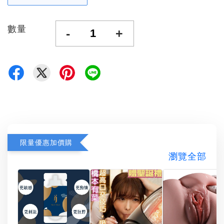
數量
-
+
限量優惠加價購
瀏覽全部