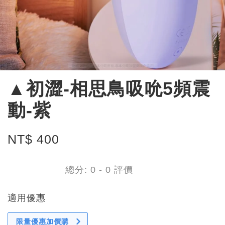
▲初澀-相思鳥吸吮5頻震
動-紫
NT$ 400
總分:
0
-
0
評價
適用優惠
限量優惠加價購