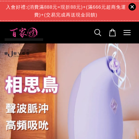
入會好禮:(消費滿888元=現折88元)+(滿666元超商免運
費)+(交易完成再送現金回饋)