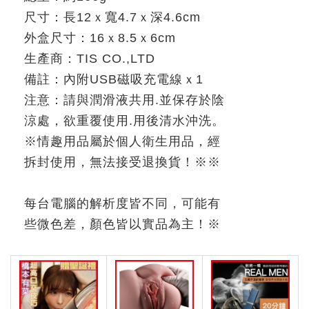
尺寸：長
12
ｘ寬
4.7
ｘ深
4.6cm
外盒尺寸：
16
ｘ
8.5
ｘ
6cm
生產商：
TIS CO.,LTD
備註：內附
USB
磁吸充電線ｘ
1
注意：請與潤滑液共用
.
並保存於陰
涼處，欲重覆使用
.
用後清水沖洗。
※
情趣用品屬於個人衛生用品，經
拆封使用，無法接受退換貨！
※※
每台電腦的解析度皆不同，可能有
些微色差，顏色皆以實品為主！
※