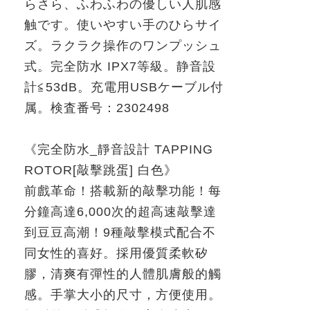
らさら、ふわふわの優しい人肌感
触です。使いやすい手のひらサイ
ズ。ラクラク操作のワンプッシュ
式。完全防水
IPX7
等級。静音設
計
≦
53dB
。充電用
USB
ケーブル付
属。
検査番号：
2302498
《完全防水
_
靜音設計
TAPPING
ROTOR[
敲擊跳蛋
]
白色》
前戲革命！搭載新的敲擊功能！每
分鐘高達
6,000
次的超高速敲擊達
到豆豆高潮！
9
種敲擊模式配合不
同女性的喜好。採用優質柔軟矽
膠，清爽有彈性的人體肌膚般的觸
感。手掌大小的尺寸，方便使用。