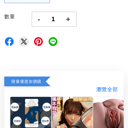
數量
-
+
限量優惠加價購
瀏覽全部