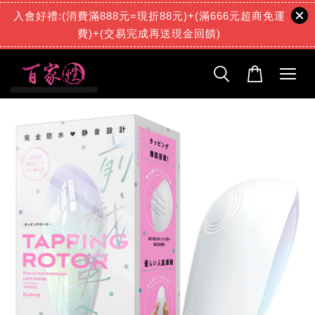
入會好禮:(消費滿888元=現折88元)+(滿666元超商免運
費)+(交易完成再送現金回饋)