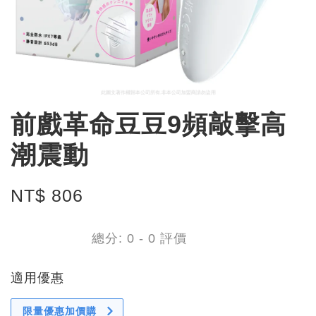
前戲革命豆豆9頻敲擊高
潮震動
NT$ 806
總分:
0
-
0
評價
適用優惠
限量優惠加價購