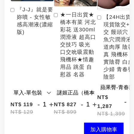
『J-J』就是要
★一日出貨★
【24H出貨
妳噴 - 女性敏
橋本有菜 河北
現貨陰交+
感高潮液(濃縮
彩花 送300ml
交 饅頭穴 
版)
潤滑液 超高口
魚穴潤滑液
交技巧 吸光
道肉厚 陰
口交吮吸震動
真 飛機杯 
飛機杯★情趣
實陰脣 白
用品 跳蛋 自
少婦 青春臀
慰器 名器
陰部
NT$
-
-
+
-
+
NT$ 119
NT$ 827
1,287
NT$ 129
NT$ 899
NT$ 1,399
加入購物車