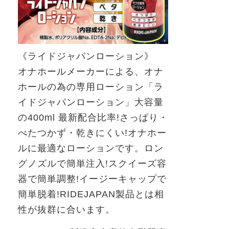
《ライドジャパンローション》
オナホールメーカーによる、オナ
ホールの為の専用ローション「ラ
イドジャパンローション」
大容量
の
400ml
最新配合比率
!
さっぱり・
べたつかず・乾きにくい
!
オナホー
ルに最適なローションです。ロン
グノズルで簡単注入
!
スクイーズ容
器で簡単調整
!
イージーキャップで
簡単脱着
!RIDEJAPAN
製品とは相
性が抜群に合います。