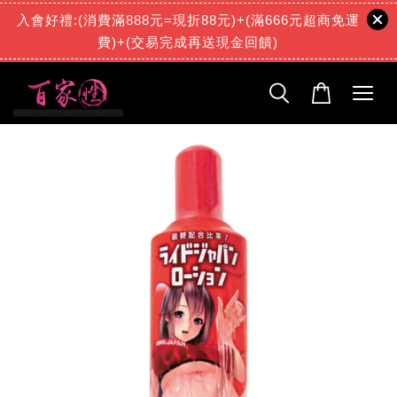
入會好禮:(消費滿888元=現折88元)+(滿666元超商免運
費)+(交易完成再送現金回饋)