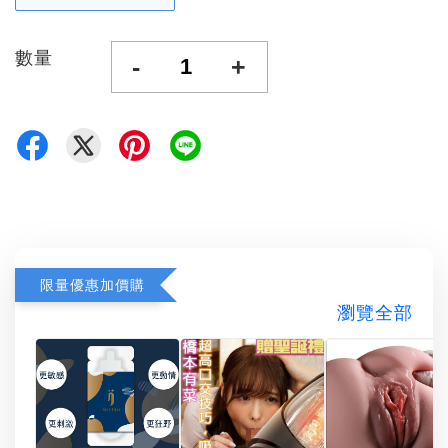
數量
-
+
限量優惠加價購
瀏覽全部