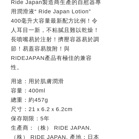
Ride Japan
製造商生產的自慰器專
用潤滑液
“ Ride Japan Lotion”
400
毫升大容量最新配方比例！令
人耳目一新，不粘膩且難以乾燥！
長噴嘴易於注射！擠壓容器易於調
節！易蓋容易脫附！與
RIDEJAPAN
產品有極佳的兼容
性。
用途：用於肌膚潤滑
容量：
400ml
總重：約
457g
尺寸：
21
ｘ
6.2
ｘ
6.2cm
保存期限：
5
年
生產商：
（株） RIDE JAPAN.
（株）
RIDE JAPAN.
產地：日本