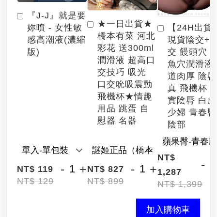
『J-J』就是要
★一日出貨★
【24H出貨
妳噴 - 女性敏
橋本有菜 河北
現貨陰交+
感高潮液(濃縮
彩花 送300ml
交 饅頭穴 
版)
潤滑液 超高口
魚穴潤滑液
交技巧 吸光
道肉厚 陰
口交吮吸震動
真 飛機杯 
飛機杯★情趣
實陰脣 白
用品 跳蛋 自
少婦 青春臀
慰器 名器
陰部
NT$
-
-
+
-
+
NT$ 119
NT$ 827
1,287
NT$ 129
NT$ 899
NT$ 1,399
加入購物車