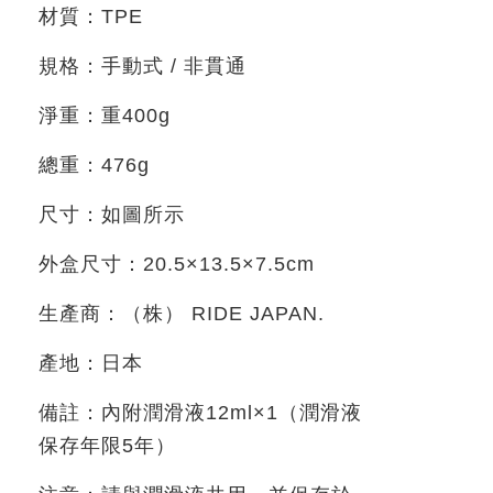
材質：
TPE
規格：手動式
/
非貫通
淨重：
重
400g
總重：
476g
尺寸：如圖所示
外盒尺寸：
20.5
×
13
.5×
7.5
cm
生產商：（株）
RIDE JAPAN.
產地：日本
備註：內附潤滑液
12ml×1
（潤滑液
保存年限
5
年）