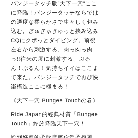
バンジータッチ版”天下一穴”ここ
に降臨！バンジータッチならでは
の適度な柔らかさで生々しく包み
込む。ぎゅぎゅぎゅっと挟み込み
CQ
にクポっとダイビング。前後
左右から刺激する、肉っ肉っ肉
っ
!!
往来の度に刺激する、ぶる
ん！ぶるん！気持ちイイはここま
で来た。バンジータッチで再び快
楽構造ここに極まる！
《天下一穴
Bungee Touch
の卷》
Ride Japan
的經典材質「
Bungee
Touch
」終於降臨天下一穴！
恰到好處的柔軟度將你溫柔包覆。