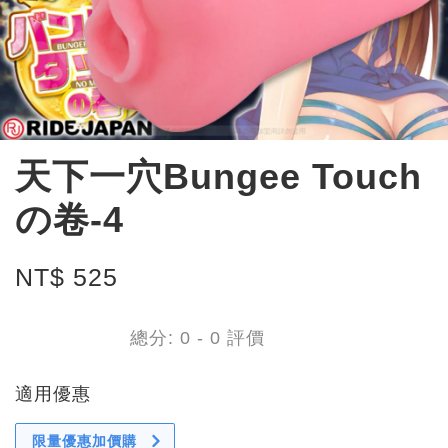
天下一穴Bungee Touch
の卷-4
NT$ 525
總分:
0
-
0
評價
適用優惠
限量優惠加價購