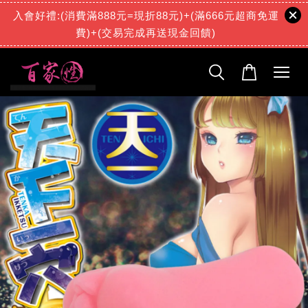
入會好禮:(消費滿888元=現折88元)+(滿666元超商免運
費)+(交易完成再送現金回饋)