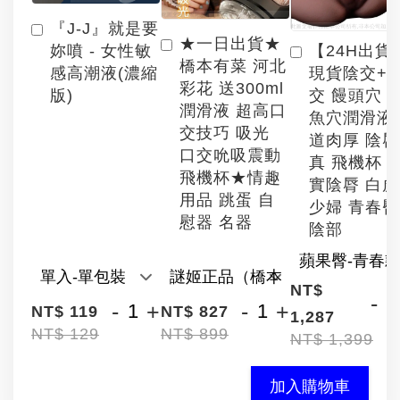
『J-J』就是要
★一日出貨★
【24H出貨
妳噴 - 女性敏
橋本有菜 河北
現貨陰交+
感高潮液(濃縮
彩花 送300ml
交 饅頭穴 
版)
潤滑液 超高口
魚穴潤滑液
交技巧 吸光
道肉厚 陰
口交吮吸震動
真 飛機杯 
飛機杯★情趣
實陰脣 白
用品 跳蛋 自
少婦 青春臀
慰器 名器
陰部
NT$
-
-
+
-
+
NT$ 119
NT$ 827
1,287
NT$ 129
NT$ 899
NT$ 1,399
加入購物車