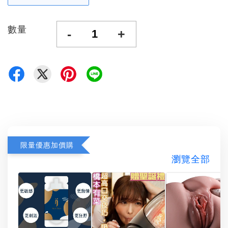
數量
-
+
限量優惠加價購
瀏覽全部