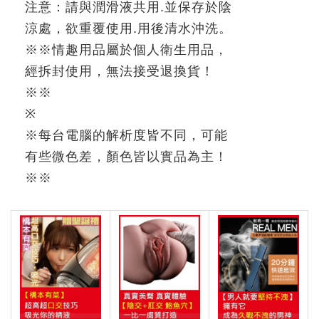
注意：請與潤滑液共用
.
並保存於陰
涼處，欲重覆使用
.
用後清水沖洗。
※
※
情趣用品屬於個人衛生用品，
經拆封使用，無法接受退換貨！
※※
※
※
每台電腦的解析度皆不同，可能
有些微色差，顏色皆以實品為主！
※
※