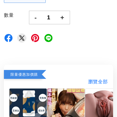
數量
-
+
限量優惠加價購
瀏覽全部