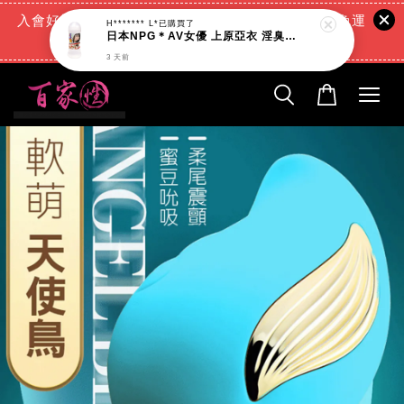
入會好禮:(消費滿888元=現折88元)+(滿666元超商免運
費)+(交易完成再送現金回饋)