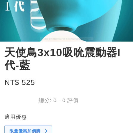
天使鳥3x10吸吮震動器I
代-藍
NT$ 525
總分:
0
-
0
評價
適用優惠
限量優惠加價購