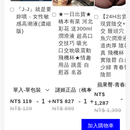
『J-J』就是要
★一日出貨★
【24H出貨
妳噴 - 女性敏
橋本有菜 河北
現貨陰交+
感高潮液(濃縮
彩花 送300ml
交 饅頭穴 
版)
潤滑液 超高口
魚穴潤滑液
交技巧 吸光
道肉厚 陰
口交吮吸震動
真 飛機杯 
飛機杯★情趣
實陰脣 白
用品 跳蛋 自
少婦 青春臀
慰器 名器
陰部
NT$
-
-
+
-
+
NT$ 119
NT$ 827
1,287
NT$ 129
NT$ 899
NT$ 1,399
加入購物車