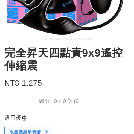
完全昇天四點責9x9遙控
伸縮震
NT$ 1,275
總分:
0
-
0
評價
適用優惠
限量優惠加價購