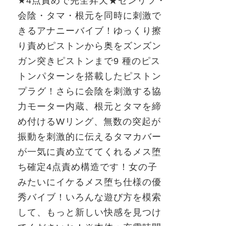
★
4
点責めで完全昇天★ゼンリツ・
会陰・タマ・根元を同時に刺激で
きるアナニーバイブ！ゆっくり擦
り責めピストンから奥をズンズン
ガン突きピストンまで
9
種のピス
トンパターンを搭載したピストン
プラグ！さらに会陰を刺激する協
力モーター内蔵、根元とタマを締
め付ける
W
リング、無数の突起が
振動を刺激的に伝えるタマカバー
が一気に責め立ててくれるメス堕
ち確定
4
点責め構造です！女の子
みたいにイケるメス堕ち仕様の優
秀バイブ！いろんな遊び方を模索
して、もっと新しい快感を見つけ