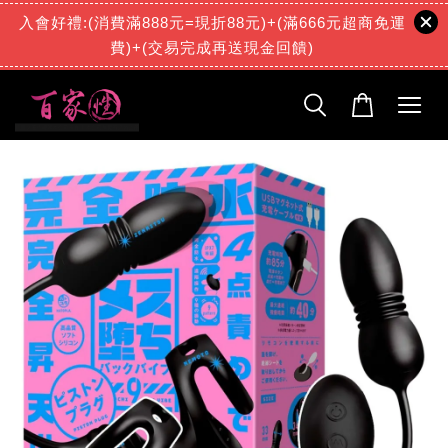
入會好禮:(消費滿888元=現折88元)+(滿666元超商免運
費)+(交易完成再送現金回饋)