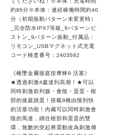
てくださいね！※本体：充電時間
約
85
分
※
本体：連続稼働時間約
40
分（初期振動パターン未変更時）
_
完全防水
IPX7
等級
_9
パターンピ
ストン
_9
パターン振動
_
付属品：
リモコン
_USB
マグネット式充電
コード検査番号：
2403582
《雌墜金屬後庭按摩棒
9
活塞》
★透過刺激
4
處達到高潮！
★
可以
同時刺激前列腺・會陰・蛋蛋・根
部的後庭跳蛋！搭載
9
種由慢到快
的活塞功能！內藏可以同時刺激會
陰的馬達，綁住根部和蛋蛋的雙
環，無數的突起將震動改為刺激傳