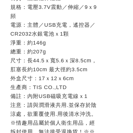
規格：電壓
3.7V
震動／伸縮／
9
ｘ
9
頻
電源：主體／
USB
充電，遙控器／
CR2032
水銀電池ｘ
1
顆
淨重：約
146g
總重：約
207g
尺寸：長
44.5
ｘ寬
5.6
ｘ深
8.5cm
，
肛塞長約
10cm
最大徑約
3.5cm
外盒尺寸：
17
ｘ
12
ｘ
6cm
生產商：
TIS CO.,LTD
備註：內附
USB
磁吸充電線ｘ
1
注意：請與潤滑液共用
.
並保存於陰
涼處，欲重覆使用
.
用後清水沖洗。
※
情趣用品屬於個人衛生用品，經
拆封使用，無法接受退換貨！
※※