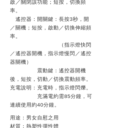
啟／關閉該功能；短按，切換頻
率。
遙控器：開關鍵：長按
3
秒，開
／關機；短按，啟動／切換伸縮頻
率。
（指示燈快閃
／遙控器開機，指示燈慢閃／遙控
器關機）
震動鍵：遙控器開機
後，短按，切動／切換震動頻率。
充電說明：充電時，指示燈閃爍。
充滿電約需
85
分鐘，可
連續使用約
40
分鐘。
用途：男女自慰之用
材質：熱塑性彈性體