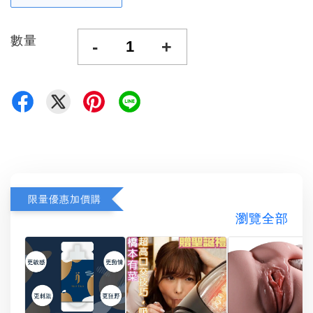
數量
-
+
限量優惠加價購
瀏覽全部