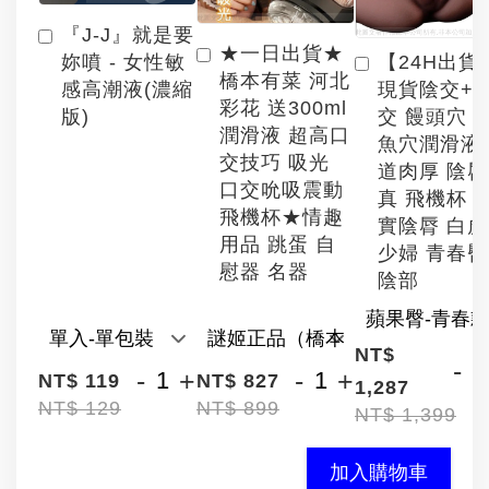
『J-J』就是要
★一日出貨★
【24H出貨
妳噴 - 女性敏
橋本有菜 河北
現貨陰交+
感高潮液(濃縮
彩花 送300ml
交 饅頭穴 
版)
潤滑液 超高口
魚穴潤滑液
交技巧 吸光
道肉厚 陰
口交吮吸震動
真 飛機杯 
飛機杯★情趣
實陰脣 白
用品 跳蛋 自
少婦 青春臀
慰器 名器
陰部
NT$
-
-
+
-
+
NT$ 119
NT$ 827
1,287
NT$ 129
NT$ 899
NT$ 1,399
加入購物車