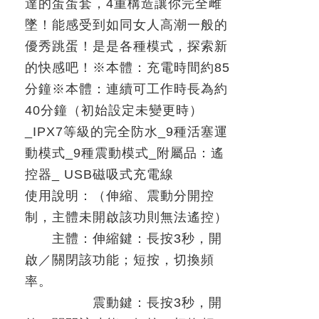
達的蛋蛋套，
4
重構造讓你完全雌
墜！能感受到如同女人高潮一般的
優秀跳蛋！是是各種模式，探索新
的快感吧！
※
本體：充電時間約
85
分鐘
※
本體：連續可工作時長為約
40
分鐘（初始設定未變更時）
_IPX7
等級的完全防水
_9
種活塞運
動模式
_9
種震動模式
_
附屬品：遙
控器
_ USB
磁吸式充電線
使用說明：（伸縮、震動分開控
制，主體未開啟該功則無法遙控）
主體：伸縮鍵：長按
3
秒，開
啟／關閉該功能；短按，切換頻
率。
震動鍵：長按
3
秒，開