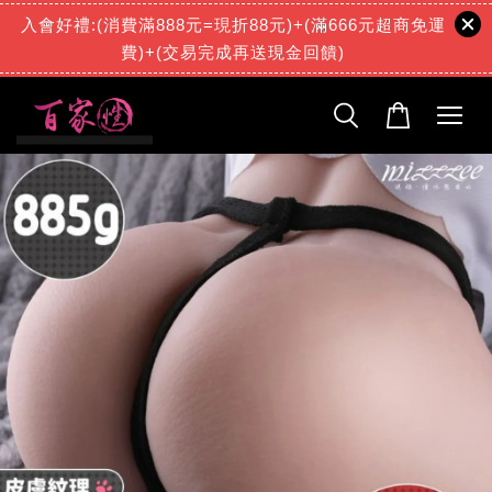
入會好禮:(消費滿888元=現折88元)+(滿666元超商免運
費)+(交易完成再送現金回饋)