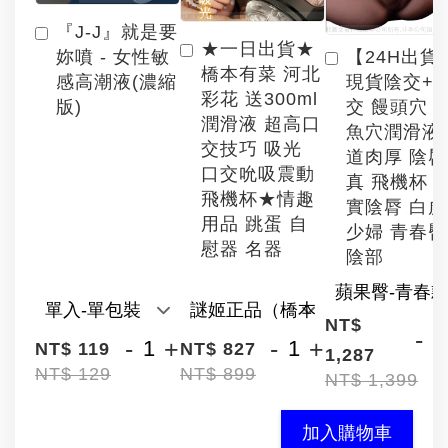
『J-J』就是要
★一日出貨★
【24H出貨
妳噴 - 女性敏
橋本有菜 河北
現貨陰交+
感高潮液(濃縮
彩花 送300ml
交 饅頭穴 
版)
潤滑液 超高口
魚穴潤滑液
交技巧 吸光
道肉厚 陰
口交吮吸震動
真 飛機杯 
飛機杯★情趣
實陰脣 白
用品 跳蛋 自
少婦 青春臀
慰器 名器
陰部
NT$
-
-
+
-
+
NT$ 119
NT$ 827
1,287
NT$ 129
NT$ 899
NT$ 1,399
加入購物車