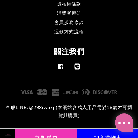
隱私權條款
消費者權益
會員服務條款
退款方式流程
關注我們
Facebook
Line
Visa
Master
American
JCB
Diners
Discove
Express
Club
客服LINE:@298rwuxj (本網站含成人用品需滿18歲才可瀏
覽與購買)