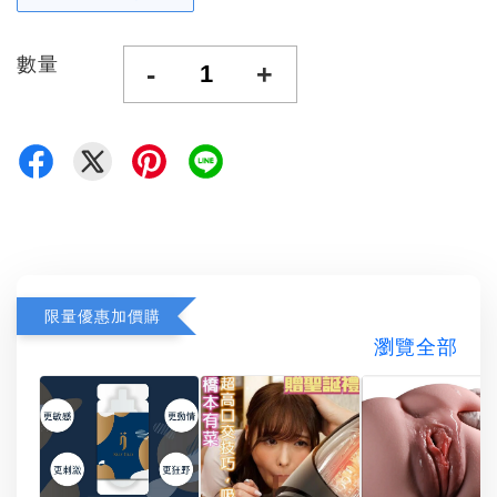
數量
-
+
限量優惠加價購
瀏覽全部