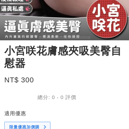
小宮咲花膚感夾吸美臀自
慰器
NT$ 300
總分:
0
-
0
評價
適用優惠
限量優惠加價購