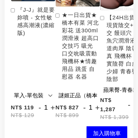
『J-J』就是要
★一日出貨★
【24H出貨
妳噴 - 女性敏
橋本有菜 河北
現貨陰交+
感高潮液(濃縮
彩花 送300ml
交 饅頭穴 
版)
潤滑液 超高口
魚穴潤滑液
交技巧 吸光
道肉厚 陰
口交吮吸震動
真 飛機杯 
飛機杯★情趣
實陰脣 白
用品 跳蛋 自
少婦 青春臀
慰器 名器
陰部
NT$
-
-
+
-
+
NT$ 119
NT$ 827
1,287
NT$ 129
NT$ 899
NT$ 1,399
加入購物車