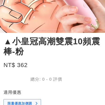
▲小皇冠高潮雙震10頻震
棒-粉
NT$ 362
總分:
0
-
0
評價
適用優惠
限量優惠加價購