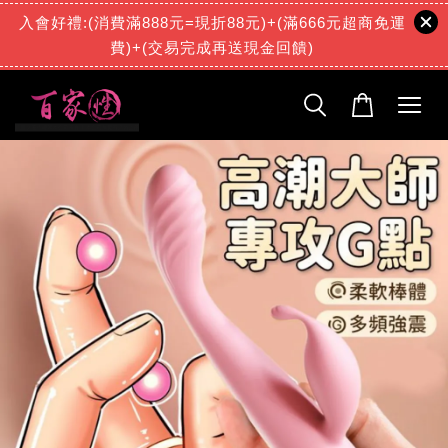
入會好禮:(消費滿888元=現折88元)+(滿666元超商免運
費)+(交易完成再送現金回饋)