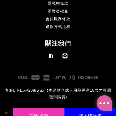
隱私權條款
消費者權益
會員服務條款
退款方式流程
關注我們
Facebook
Line
Visa
Master
American
JCB
Diners
Discove
Express
Club
客服LINE:@298rwuxj (本網站含成人用品需滿18歲才可瀏
覽與購買)