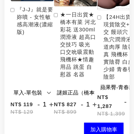
『J-J』就是要
★一日出貨★
【24H出貨
妳噴 - 女性敏
橋本有菜 河北
現貨陰交+
感高潮液(濃縮
彩花 送300ml
交 饅頭穴 
版)
潤滑液 超高口
魚穴潤滑液
交技巧 吸光
道肉厚 陰
口交吮吸震動
真 飛機杯 
飛機杯★情趣
實陰脣 白
用品 跳蛋 自
少婦 青春臀
慰器 名器
陰部
NT$
-
-
+
-
+
NT$ 119
NT$ 827
1,287
NT$ 129
NT$ 899
NT$ 1,399
加入購物車