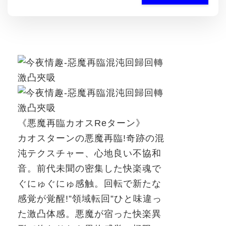
《悪魔再臨カオス
Re
ターン》
カオスターンの悪魔再臨
!
奇跡の混
沌テクスチャー、心地良い不協和
音。
前代未聞の密集した快楽魂で
ぐにゅぐにゅ感触。
回転で新たな
感覚が覚醒
!”
領域転回”ひと味違っ
た激凸体感。
悪魔が宿った快楽異