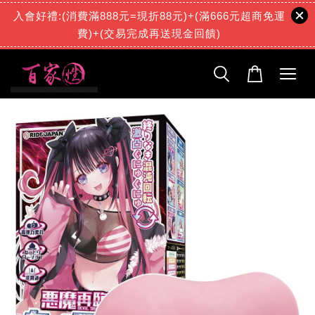
入會好禮:(消費滿888元=現折88元)+(滿666元超商免運
費)+(交易完成再送現金回饋)