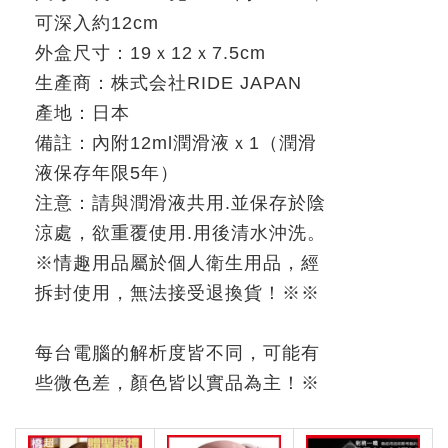
可深入約
12cm
外盒尺寸：
19
ｘ
12
ｘ
7.5cm
生產商：株式会社
RIDE JAPAN
產地：日本
備註：內附
12ml
潤滑液ｘ
1
（潤滑
液保存年限
5
年）
注意：請與潤滑液共用
.
並保存於陰
涼處，欲重覆使用
.
用後清水沖洗。
※
情趣用品屬於個人衛生用品，經
拆封使用，無法接受退換貨！
※※
每台電腦的解析度皆不同，可能有
些微色差，顏色皆以實品為主！
※