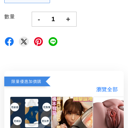
數量
-
+
限量優惠加價購
瀏覽全部