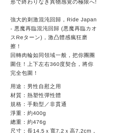
形で終わりなき異物感覚の極限へ
!
強大的刺激混沌回歸，
Ride Japan
-
悪魔再臨
混沌回歸
(
悪魔再臨カオ
ス
Re
ターン
)
，激凸體感瘋狂磨
擦！
回轉肉輪如同領域一般，把你團團
圍住！上下左右
360
度契合，將你
完全包圍！
用途：男性自慰之用
材質：熱塑性彈性體
規格：手動型／非貫通
淨重：約
400g
總重：約
476g
尺寸：長
14.5
ｘ寬
7.2
ｘ高
7.2cm
，