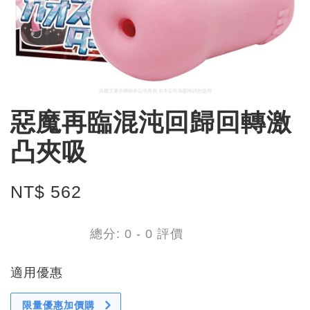
惡魔再臨混沌回歸回轉激
凸夾吸
NT$ 562
總分:
0
-
0
評價
適用優惠
限量優惠加價購