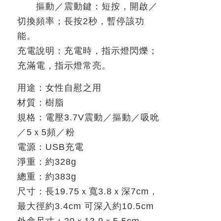
摳動／震動鍵：短按，開啟／
切換頻率；長按
2
秒，暫停該功
能。
充電說明：充電時，指示燈閃爍；
充滿電，指示燈常亮。
用途：女性自慰之用
材質：樹脂
規格：電壓
3.7V
震動／摳動／吸吮
／
5
ｘ
5
頻／粉
電源：
USB
充電
淨重：約
328g
總重：約
383g
尺寸：長
19.75
ｘ寬
3.8
ｘ深
7cm
，
最大徑約
3.4cm
可深入約
10.5cm
外盒尺寸：
20
ｘ
13.9
ｘ
5.5cm