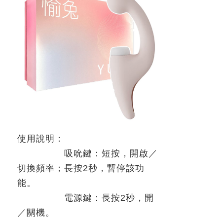
使用說明：
吸吮鍵：短按，開啟／
切換頻率；長按
2
秒，暫停該功
能。
電源鍵：長按
2
秒，開
／關機。