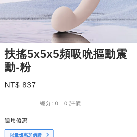
扶搖5x5x5頻吸吮摳動震
動-粉
NT$ 837
總分:
0
-
0
評價
適用優惠
限量優惠加價購