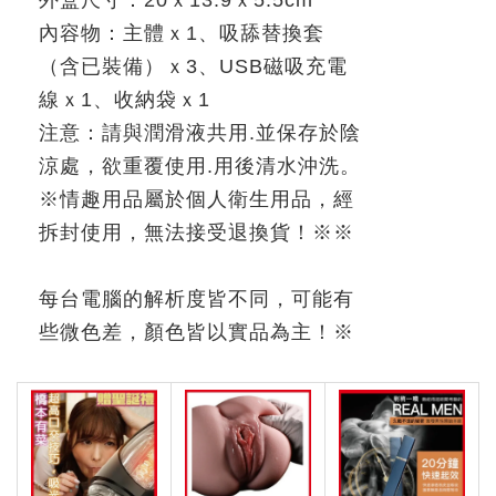
內容物：主體ｘ
1
、吸舔替換套
（含已裝備）ｘ
3
、
USB
磁吸充電
線ｘ
1
、收納袋ｘ
1
注意：請與潤滑液共用
.
並保存於陰
涼處，欲重覆使用
.
用後清水沖洗。
※
情趣用品屬於個人衛生用品，經
拆封使用，無法接受退換貨！
※※
每台電腦的解析度皆不同，可能有
些微色差，顏色皆以實品為主！
※