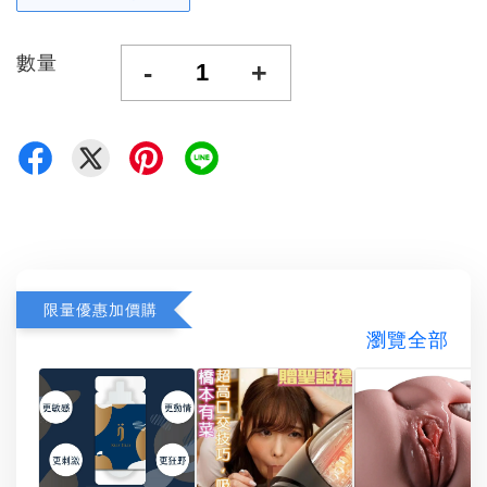
數量
-
+
限量優惠加價購
瀏覽全部