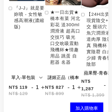
『J-J』就是要
★一日出貨★
【24H出貨
妳噴 - 女性敏
橋本有菜 河北
現貨陰交+
感高潮液(濃縮
彩花 送300ml
交 饅頭穴 
版)
潤滑液 超高口
魚穴潤滑液
交技巧 吸光
道肉厚 陰
口交吮吸震動
真 飛機杯 
飛機杯★情趣
實陰脣 白
用品 跳蛋 自
少婦 青春臀
慰器 名器
陰部
NT$
-
-
+
-
+
NT$ 119
NT$ 827
1,287
NT$ 129
NT$ 899
NT$ 1,399
加入購物車