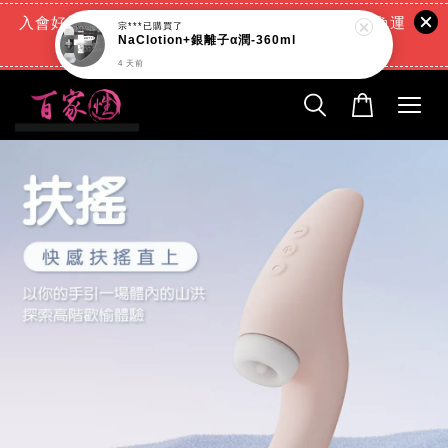
入會好禮:(消費滿888元=現折88元)+(滿666元超商免運
費)+(交易完成再送現金回饋)