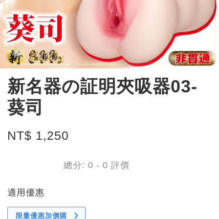
新名器の証明夾吸器03-
葵司
NT$ 1,250
總分:
0
-
0
評價
適用優惠
限量優惠加價購