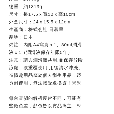
總重：約
1313g
尺寸：長
17.5
ｘ寬
10
ｘ高
10cm
外盒尺寸：
24
ｘ
15.5
ｘ
12cm
生產商：
株式会社 日暮里
產地：日本
備註：內附
A4
寫真ｘ
1
、
80ml
潤滑
液ｘ
1
（潤滑液保存年限
5
年）
注意：請與潤滑液共用
.
並保存於陰
涼處，欲重覆使用
.
用後清水沖洗。
※
情趣用品屬於個人衛生用品，經
拆封使用，無法接受退換貨！
※※
每台電腦的解析度皆不同，可能有
些微色差，顏色皆以實品為主！
※