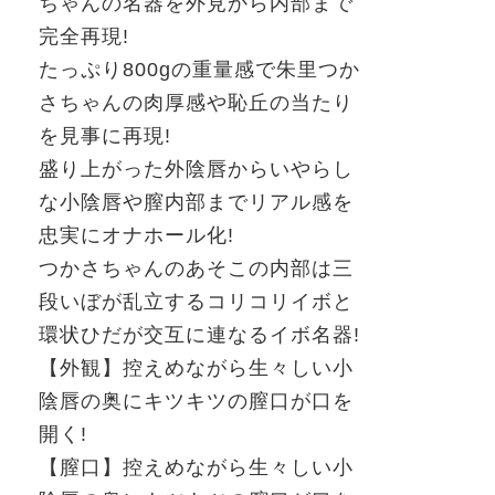
ちゃんの名器を外見から内部まで
完全再現
!
たっぷり
800g
の重量感で朱里つか
さちゃんの肉厚感や恥丘の当たり
を見事に再現
!
盛り上がった外陰唇からいやらし
な小陰唇や膣内部までリアル感を
忠実にオナホール化
!
つかさちゃんのあそこの内部は三
段いぼが乱立するコリコリイボと
環状ひだが交互に連なるイボ名器
!
【外観】控えめながら生々しい小
陰唇の奥にキツキツの膣口が口を
開く
!
【膣口】控えめながら生々しい小