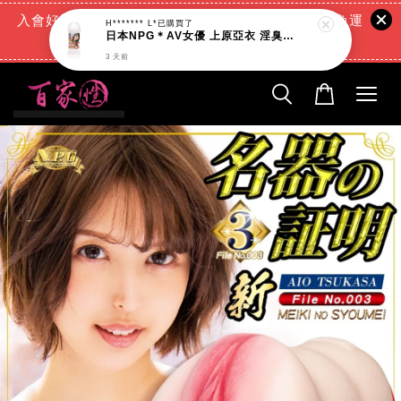
H******* L*
已購買了
日本NPG＊AV女優 上原亞衣 淫臭潤滑液_200ml
入會好禮:(消費滿888元=現折88元)+(滿666元超商免運
3 天前
費)+(交易完成再送現金回饋)