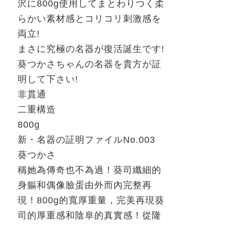
沢に
800g
使用してまとわりつく柔
らかい素材感とコリコリ刺激感を
両立
!
まさに究極の名器が復活誕生です
!
葵つかさちゃんの名器を貴方が証
明して下さい
!
非貫通
二重構造
800g
新・名器の証明
ファイル
No.003
葵つかさ
稱她為傳奇也不為過！葵司纖細的
身軀和偶像臉蛋由外而內完整再
現！
800g
的寬厚重量，完美再現葵
司的厚重感和陰阜的真實感！從隆