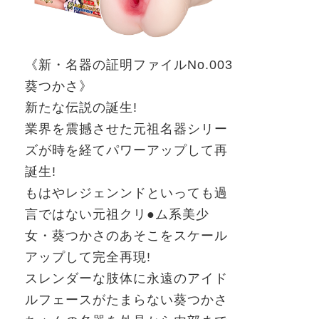
《新・名器の証明
ファイル
No.003
葵つかさ》
新たな伝説の誕生
!
業界を震撼させた元祖名器シリー
ズが時を経てパワーアップして再
誕生
!
もはやレジェンンドといっても過
言ではない元祖クリ●ム系美少
女・葵つかさのあそこをスケール
アップして完全再現
!
スレンダーな肢体に永遠のアイド
ルフェースがたまらない葵つかさ