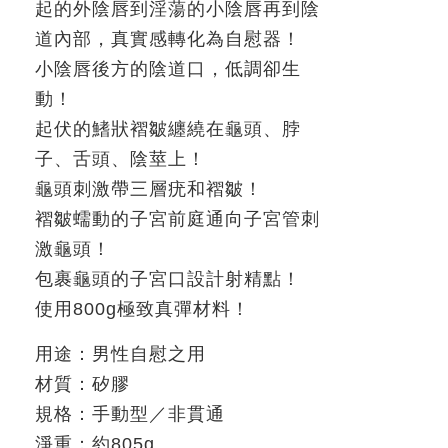
起的外陰唇到淫蕩的小陰唇再到陰
道內部，真實感轉化為自慰器！
小陰唇後方的陰道口，低調卻生
動！
起伏的鰭狀褶皺纏繞在龜頭、脖
子、舌頭、陰莖上！
龜頭刺激帶三層疣和褶皺！
褶皺蠕動的子宮前庭
通向子宮管刺
激龜頭！
包裹龜頭的子宮口設計射精點！
使用
800g
極致真彈材料！
用途：男性自慰之用
材質：矽膠
規格：手動型／非貫通
淨重：約
805g