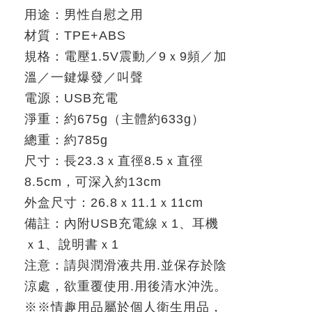
用途：男性自慰之用
材質：
TPE+ABS
規格：電壓
1.5V
震動／
9
ｘ
9
頻／加
溫／一鍵爆發／叫聲
電源：
USB
充電
淨重：約
675g
（主體約
633g
）
總重：約
785g
尺寸：長
23.3
ｘ
直徑
8.5
ｘ
直徑
8.5cm
，可深入約
13cm
外盒尺寸：
26.8
ｘ
11.1
ｘ
11cm
備註：內附
USB
充電線ｘ
1
、耳機
ｘ
1
、說明書ｘ
1
注意：請與潤滑液共用
.
並保存於陰
涼處，欲重覆使用
.
用後清水沖洗。
※
※
情趣用品屬於個人衛生用品，