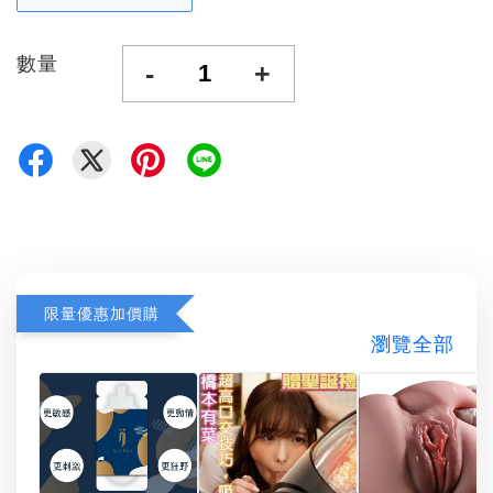
數量
-
+
限量優惠加價購
瀏覽全部