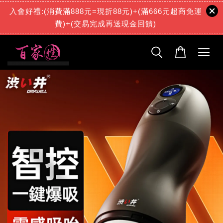
入會好禮:(消費滿888元=現折88元)+(滿666元超商免運
陳***
已購買了
【小萌妹纖細玉體！仿真享受】三種玩法 訓練自慰杯 吸夾自慰器 乳交陰交肛交 潤滑液 打飛機 打手槍 飛機杯 情趣用品跳蛋
費)+(交易完成再送現金回饋)
1 天前