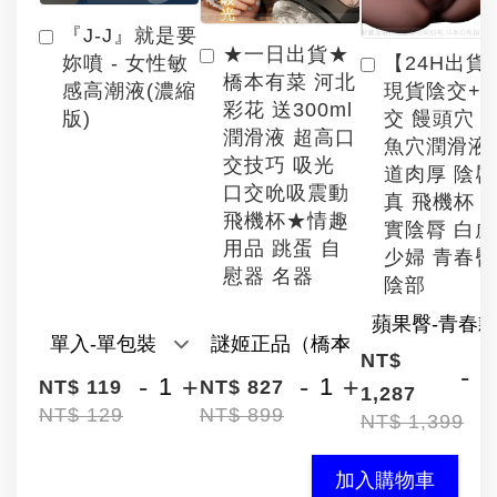
『J-J』就是要
★一日出貨★
【24H出貨
妳噴 - 女性敏
橋本有菜 河北
現貨陰交+
感高潮液(濃縮
彩花 送300ml
交 饅頭穴 
版)
潤滑液 超高口
魚穴潤滑液
交技巧 吸光
道肉厚 陰
口交吮吸震動
真 飛機杯 
飛機杯★情趣
實陰脣 白
用品 跳蛋 自
少婦 青春臀
慰器 名器
陰部
NT$
-
-
+
-
+
NT$ 119
NT$ 827
1,287
NT$ 129
NT$ 899
NT$ 1,399
加入購物車