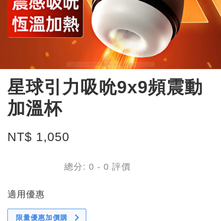
星球引力吸吮9x9頻震動
加溫杯
NT$ 1,050
總分:
0
-
0
評價
適用優惠
限量優惠加價購