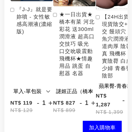
『J-J』就是要
★一日出貨★
【24H出貨
妳噴 - 女性敏
橋本有菜 河北
現貨陰交+
感高潮液(濃縮
彩花 送300ml
交 饅頭穴 
版)
潤滑液 超高口
魚穴潤滑液
交技巧 吸光
道肉厚 陰
口交吮吸震動
真 飛機杯 
飛機杯★情趣
實陰脣 白
用品 跳蛋 自
少婦 青春臀
慰器 名器
陰部
NT$
-
-
+
-
+
NT$ 119
NT$ 827
1,287
NT$ 129
NT$ 899
NT$ 1,399
加入購物車