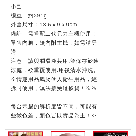
小己
總重：約
391g
外盒尺寸：
13.5
ｘ
9
ｘ
9cm
備註：需搭配二代元力主機使用；
單售內膽，無內附主機，如需請另
購。
注意：請與潤滑液共用
.
並保存於陰
涼處，欲重覆使用
.
用後清水沖洗。
※
情趣用品屬於個人衛生用品，經
拆封使用，無法接受退換貨！
※※
每台電腦的解析度皆不同，可能有
些微色差，顏色皆以實品為主！
※