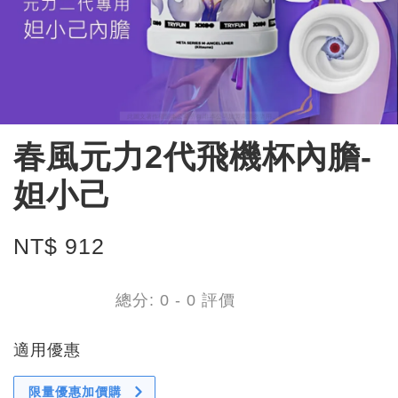
春風元力2代飛機杯內膽-
妲小己
NT$ 912
總分:
0
-
0
評價
適用優惠
限量優惠加價購