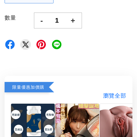
數量
-
+
限量優惠加價購
瀏覽全部