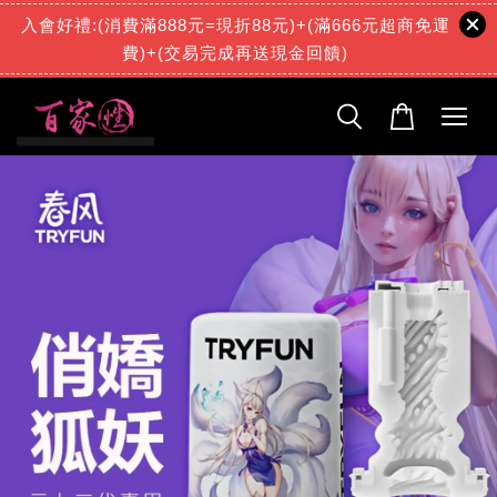
入會好禮:(消費滿888元=現折88元)+(滿666元超商免運
費)+(交易完成再送現金回饋)