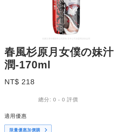
春風杉原月女僕の妹汁
潤-170ml
NT$ 218
總分:
0
-
0
評價
適用優惠
限量優惠加價購