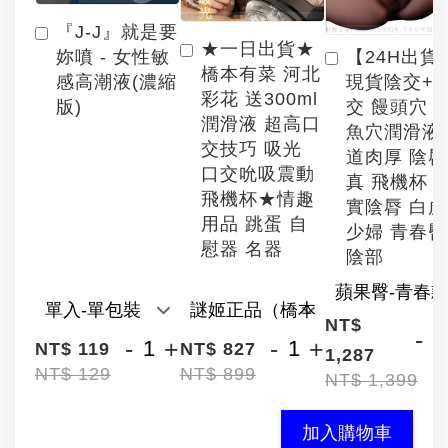
『J-J』就是要
★一日出貨★
【24H出貨
妳噴 - 女性敏
橋本有菜 河北
現貨陰交+
感高潮液(濃縮
彩花 送300ml
交 饅頭穴 
版)
潤滑液 超高口
魚穴潤滑液
交技巧 吸光
道肉厚 陰
口交吮吸震動
真 飛機杯 
飛機杯★情趣
實陰脣 白
用品 跳蛋 自
少婦 青春臀
慰器 名器
陰部
NT$
-
-
+
-
+
NT$ 119
NT$ 827
1,287
NT$ 129
NT$ 899
NT$ 1,399
加入購物車