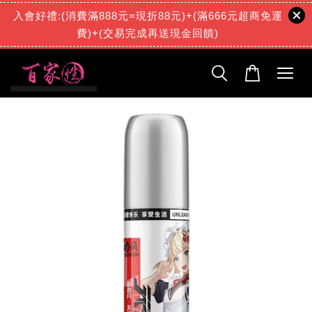
入會好禮:(消費滿888元=現折88元)+(滿666元超商免運
費)+(交易完成再送現金回饋)