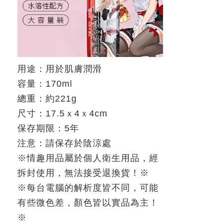
用途：用於肌膚潤滑
容量：
170ml
總重：約
221g
尺寸：
17.5
ｘ
4
ｘ
4cm
保存期限：
5
年
注意：請保存於陰涼處
※情趣用品屬於個人衛生用品，經
拆封使用，無法接受退換貨！※
※每台電腦的解析度皆不同，可能
有些微色差，顏色皆以實品為主！
※