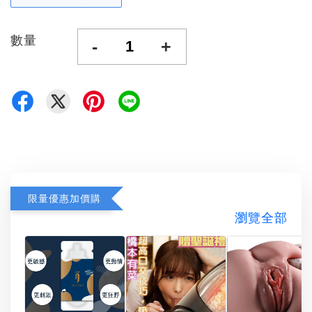
數量
-
+
限量優惠加價購
瀏覽全部