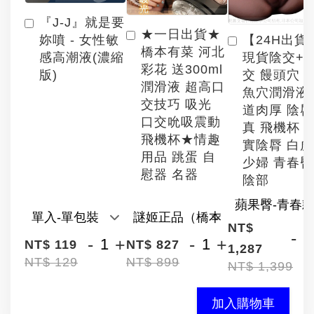
『J-J』就是要
★一日出貨★
【24H出貨
妳噴 - 女性敏
橋本有菜 河北
現貨陰交+
感高潮液(濃縮
彩花 送300ml
交 饅頭穴 
版)
潤滑液 超高口
魚穴潤滑液
交技巧 吸光
道肉厚 陰
口交吮吸震動
真 飛機杯 
飛機杯★情趣
實陰脣 白
用品 跳蛋 自
少婦 青春臀
慰器 名器
陰部
NT$
-
-
+
-
+
NT$ 119
NT$ 827
1,287
NT$ 129
NT$ 899
NT$ 1,399
加入購物車