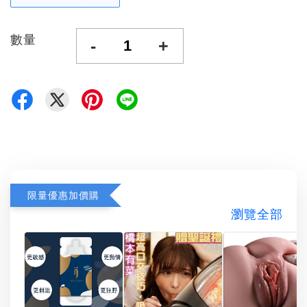
數量
-
+
限量優惠加價購
瀏覽全部