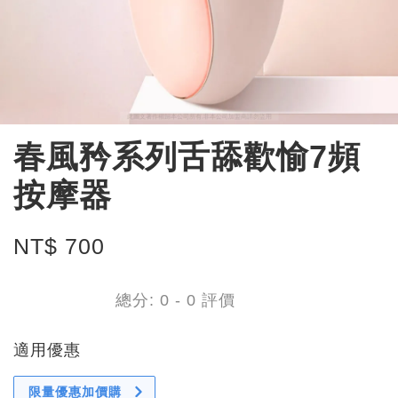
春風矜系列舌舔歡愉7頻
按摩器
NT$ 700
總分:
0
-
0
評價
適用優惠
限量優惠加價購