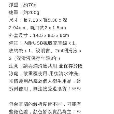
淨重：約
70g
總重：約
200g
尺寸：長
7.18
ｘ寬
5.38
ｘ深
2.94cm
，吮口約
2
ｘ
1.5cm
外盒尺寸：
14.5
ｘ
9.5
ｘ
6cm
備註：內附
USB
磁吸充電線ｘ
1
、
收納袋ｘ
1
、說明書、
2ml
潤滑液ｘ
2
（潤滑液保存年限
3
年）
注意：請與潤滑液共用
.
並保存於陰
涼處，欲重覆使用
.
用後清水沖洗。
※
情趣用品屬於個人衛生用品，經
拆封使用，無法接受退換貨！
※※
每台電腦的解析度皆不同，可能有
些微色差，顏色皆以實品為主！
※