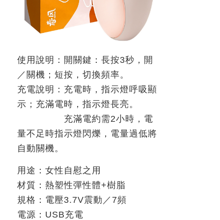
使用說明：開關鍵：長按
3
秒，開
／關機；短按，切換頻率。
充電說明：充電時，指示燈呼吸顯
示；充滿電時，指示燈長亮。
充滿電約需
2
小時，電
量不足時指示燈閃爍，電量過低將
自動關機。
用途：女性自慰之用
材質：熱塑性彈性體
+
樹脂
規格：電壓
3.7V
震動／
7
頻
電源：
USB
充電