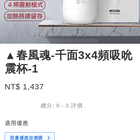
▲春風魂-千面3x4頻吸吮
震杯-1
NT$ 1,437
總分:
0
-
0
評價
適用優惠
限量優惠加價購