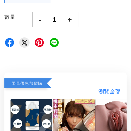
數量
-
+
限量優惠加價購
瀏覽全部