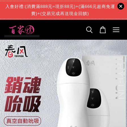
入會好禮:(消費滿888元=現折88元)+(滿666元超商免運
費)+(交易完成再送現金回饋)