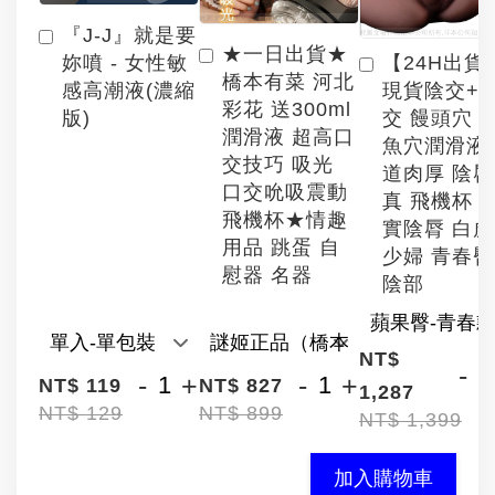
『J-J』就是要
★一日出貨★
【24H出貨
妳噴 - 女性敏
橋本有菜 河北
現貨陰交+
感高潮液(濃縮
彩花 送300ml
交 饅頭穴 
版)
潤滑液 超高口
魚穴潤滑液
交技巧 吸光
道肉厚 陰
口交吮吸震動
真 飛機杯 
飛機杯★情趣
實陰脣 白
用品 跳蛋 自
少婦 青春臀
慰器 名器
陰部
NT$
-
-
+
-
+
NT$ 119
NT$ 827
1,287
NT$ 129
NT$ 899
NT$ 1,399
加入購物車