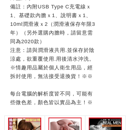
備註：內附
USB Type C
充電線ｘ
1
、基礎款內膽ｘ
1
、說明書ｘ
1
、
10ml
潤滑液ｘ
2
（潤滑液保存年限
3
年）（另外選購內膽時，請留意需
同為
2020
款）
注意：請與潤滑液共用
.
並保存於陰
涼處，欲重覆使用
.
用後清水沖洗。
※
情趣用品屬於個人衛生用品，經
拆封使用，無法接受退換貨！
※※
每台電腦的解析度皆不同，可能有
些微色差，顏色皆以實品為主！
※