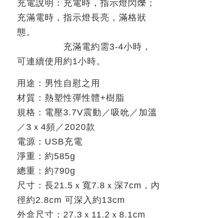
充電說明：充電時，指示燈閃爍；
充滿電時，指示燈長亮，滿格狀
態。
充滿電約需
3-4
小時，
可連續使用約
1
小時。
用途：男性自慰之用
材質：熱塑性彈性體
+
樹脂
規格：電壓
3.7V
震動／吸吮／加溫
／
3
ｘ
4
頻／
2020
款
電源：
USB
充電
淨重：約
585g
總重：約
790g
尺寸：長
21.5
ｘ寬
7.8
ｘ深
7cm
，內
徑約
2.8cm
可深入約
13cm
外盒尺寸：
27.3
ｘ
11.2
ｘ
8.1cm