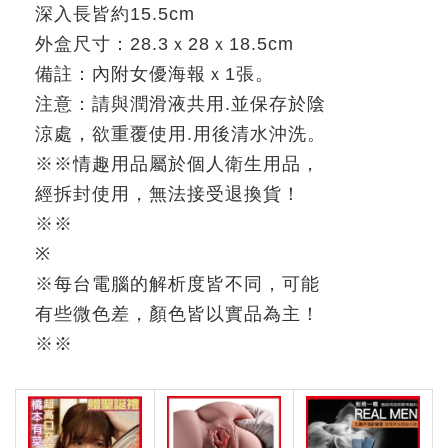
深入長皆約
15.5cm
外盒尺寸：
28.3
ｘ
28
ｘ
18.5cm
備註：內附女優海報ｘ
1
張。
注意：請與潤滑液共用
.
並保存於陰
涼處，欲重覆使用
.
用後清水沖洗。
※
※
情趣用品屬於個人衛生用品，
經拆封使用，無法接受退換貨！
※※
※
※
每台電腦的解析度皆不同，可能
有些微色差，顏色皆以實品為主！
※
※