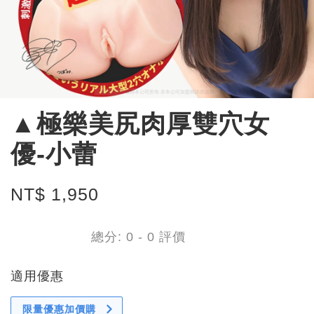
▲極樂美尻肉厚雙穴女
優-小蕾
NT$ 1,950
總分:
0
-
0
評價
適用優惠
限量優惠加價購