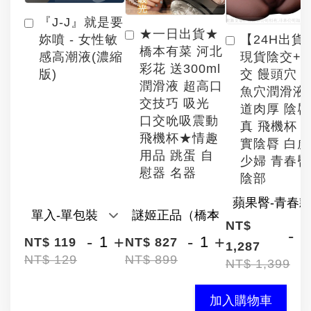
『J-J』就是要
★一日出貨★
【24H出貨
妳噴 - 女性敏
橋本有菜 河北
現貨陰交+
感高潮液(濃縮
彩花 送300ml
交 饅頭穴 
版)
潤滑液 超高口
魚穴潤滑液
交技巧 吸光
道肉厚 陰
口交吮吸震動
真 飛機杯 
飛機杯★情趣
實陰脣 白
用品 跳蛋 自
少婦 青春臀
慰器 名器
陰部
NT$
-
-
+
-
+
NT$ 119
NT$ 827
1,287
NT$ 129
NT$ 899
NT$ 1,399
加入購物車