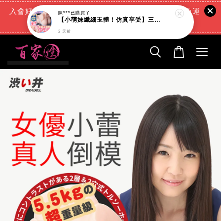
入會好禮:(消費滿888元=現折88元)+(滿666元超商免運
費)+(交易完成再送現金回饋)