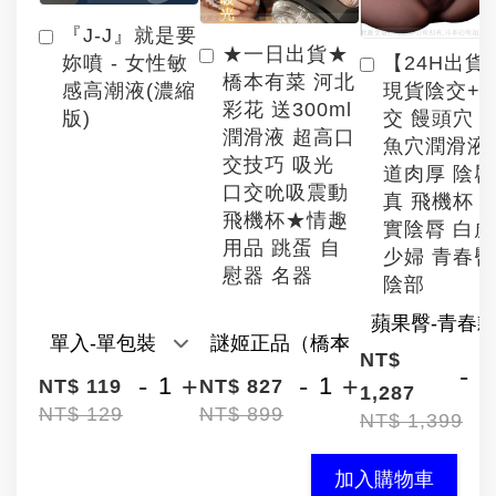
『J-J』就是要
★一日出貨★
【24H出貨
妳噴 - 女性敏
橋本有菜 河北
現貨陰交+
感高潮液(濃縮
彩花 送300ml
交 饅頭穴 
版)
潤滑液 超高口
魚穴潤滑液
交技巧 吸光
道肉厚 陰
口交吮吸震動
真 飛機杯 
飛機杯★情趣
實陰脣 白
用品 跳蛋 自
少婦 青春臀
慰器 名器
陰部
NT$
-
-
+
-
+
NT$ 119
NT$ 827
1,287
NT$ 129
NT$ 899
NT$ 1,399
加入購物車