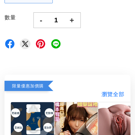
數量
-
+
限量優惠加價購
瀏覽全部