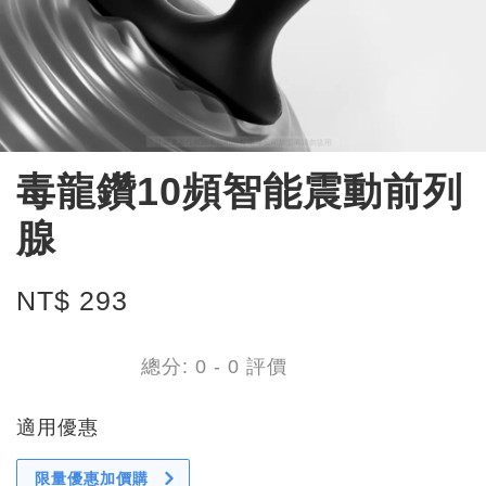
毒龍鑽10頻智能震動前列
腺
NT$ 293
總分:
0
-
0
評價
適用優惠
限量優惠加價購