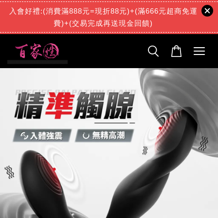
入會好禮:(消費滿888元=現折88元)+(滿666元超商免運
費)+(交易完成再送現金回饋)