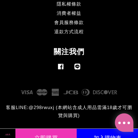
隱私權條款
消費者權益
會員服務條款
退款方式流程
關注我們
Facebook
Line
Visa
Master
American
JCB
Diners
Discove
Express
Club
客服LINE:@298rwuxj (本網站含成人用品需滿18歲才可瀏
覽與購買)