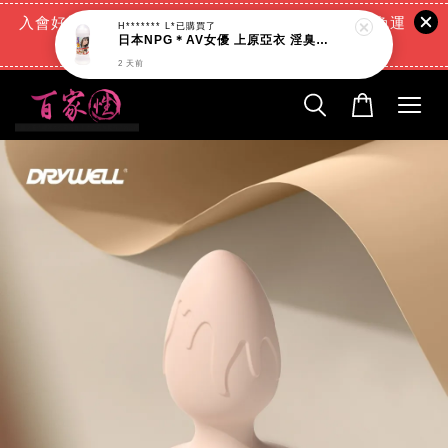
入會好禮:(消費滿888元=現折88元)+(滿666元超商免運
H******* L*
已購買了
日本NPG＊AV女優 上原亞衣 淫臭潤滑液_200ml
費)+(交易完成再送現金回饋)
2 天前