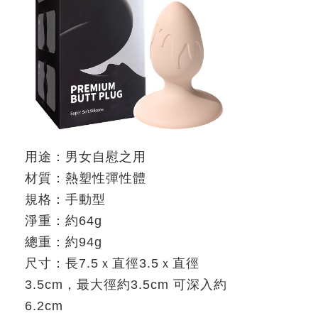
用途：男女自慰之用
材質：熱塑性彈性體
規格：手動型
淨重：約
64g
總重：約
94g
尺寸：長
7.5
ｘ
直徑
3.5
ｘ
直徑
3.5cm
，最大徑約
3.5cm
可深入約
6.2cm