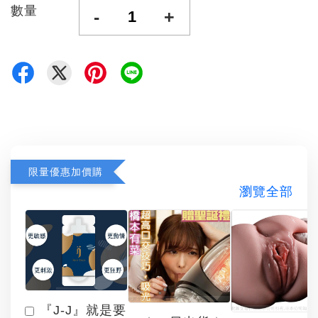
數量
-
+
限量優惠加價購
瀏覽全部
『J-J』就是要