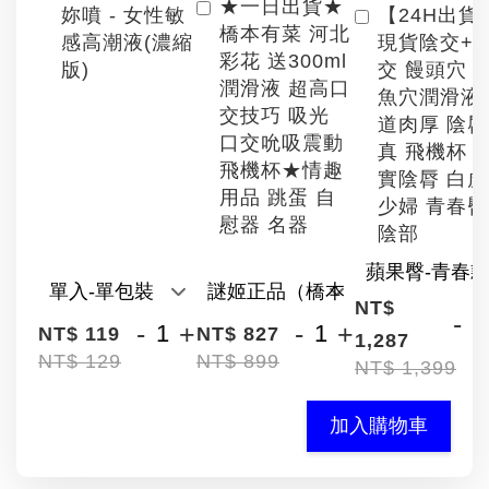
★一日出貨★
【24H出貨
妳噴 - 女性敏
橋本有菜 河北
現貨陰交+
感高潮液(濃縮
彩花 送300ml
交 饅頭穴 
版)
潤滑液 超高口
魚穴潤滑液
交技巧 吸光
道肉厚 陰
口交吮吸震動
真 飛機杯 
飛機杯★情趣
實陰脣 白
用品 跳蛋 自
少婦 青春臀
慰器 名器
陰部
NT$
-
-
+
-
+
NT$ 119
NT$ 827
1,287
NT$ 129
NT$ 899
NT$ 1,399
加入購物車