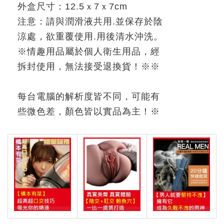
外盒尺寸：
12.5
ｘ
7
ｘ
7cm
注意：請與潤滑液共用
.
並保存於陰
涼處，欲重覆使用
.
用後清水沖洗。
※
情趣用品屬於個人衛生用品，經
拆封使用，無法接受退換貨！
※※
每台電腦的解析度皆不同，可能有
些微色差，顏色皆以實品為主！
※