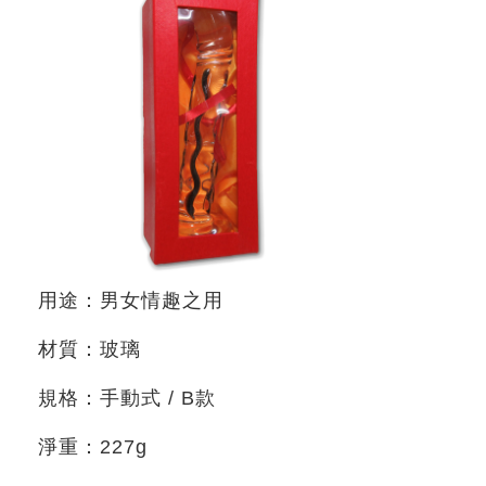
用途：男女情趣之用
材質：玻璃
規格：手動式
/ B
款
淨重：
227g