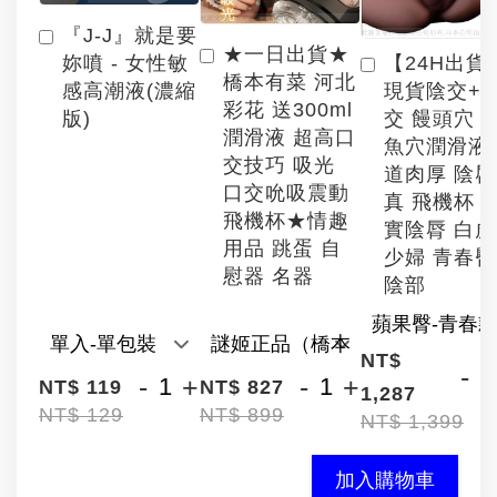
『J-J』就是要
★一日出貨★
【24H出貨
妳噴 - 女性敏
橋本有菜 河北
現貨陰交+
感高潮液(濃縮
彩花 送300ml
交 饅頭穴 
版)
潤滑液 超高口
魚穴潤滑液
交技巧 吸光
道肉厚 陰
口交吮吸震動
真 飛機杯 
飛機杯★情趣
實陰脣 白
用品 跳蛋 自
少婦 青春臀
慰器 名器
陰部
NT$
-
-
+
-
+
NT$ 119
NT$ 827
1,287
NT$ 129
NT$ 899
NT$ 1,399
加入購物車