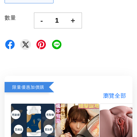
數量
-
+
限量優惠加價購
瀏覽全部