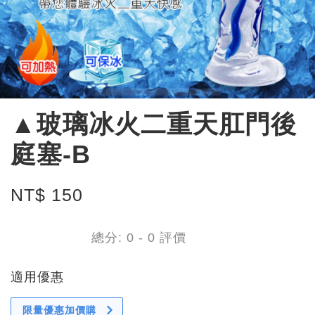
▲玻璃冰火二重天肛門後
庭塞-B
NT$ 150
總分:
0
-
0
評價
適用優惠
限量優惠加價購