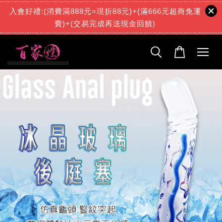
入會好禮:(消費滿888元=現折88元)+(滿666元超商免運
費)+(交易完成再送現金回饋)