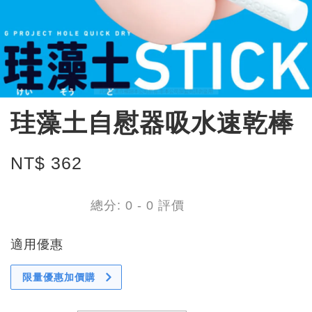
珪藻土自慰器吸水速乾棒
NT$ 362
總分:
0
-
0
評價
適用優惠
限量優惠加價購