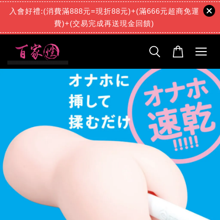
入會好禮:(消費滿888元=現折88元)+(滿666元超商免運
費)+(交易完成再送現金回饋)