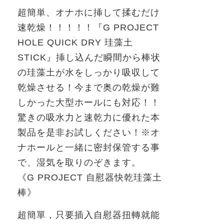
超簡単、オナホに挿して揉むだけ
速乾燥！！！！！『
G PROJECT
HOLE QUICK DRY
珪藻土
STICK
』挿し込んだ瞬間から棒状
の珪藻土が水をしっかり吸収して
乾燥させる！今まで奥の乾燥が難
しかった大型ホールにも対応！！
驚きの吸水力と速乾力に優れた本
製品を是非お試しください！※オ
ナホールと一緒に密封保管する事
で、湿気を取りのぞきます。
《
G PROJECT
自慰器快乾珪藻土
棒》
超簡單，只要插入自慰器扭轉就能