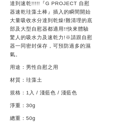
達到速乾
!!!!!
『
G PROJECT
自慰
器速乾珪藻土棒』插入的瞬間開始
大量吸收水分達到乾燥
!
難清理的底
部及大型自慰器都適用
!!
快來體驗
驚人的吸水力及速乾力
!
※請跟自慰
器一同密封保存，可預防過多的濕
氣。
用途：男性自慰之用
材質：珪藻土
規格：
1
入 / 淺藍色
/
淺藍色
淨重：
30g
總重：
50g