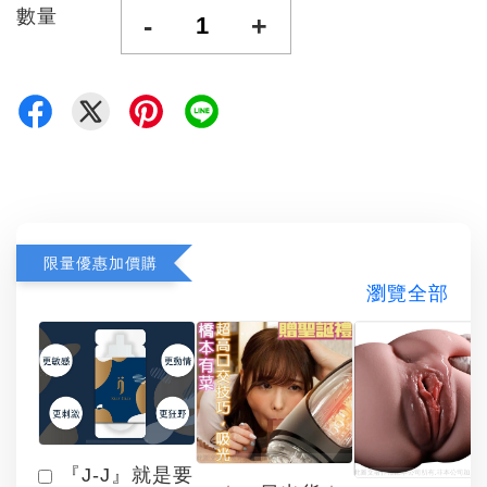
數量
-
+
限量優惠加價購
瀏覽全部
『J-J』就是要