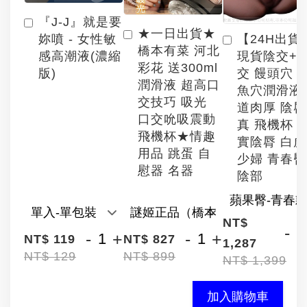
『J-J』就是要
★一日出貨★
【24H出貨
妳噴 - 女性敏
橋本有菜 河北
現貨陰交+
感高潮液(濃縮
彩花 送300ml
交 饅頭穴 
版)
潤滑液 超高口
魚穴潤滑液
交技巧 吸光
道肉厚 陰
口交吮吸震動
真 飛機杯 
飛機杯★情趣
實陰脣 白
用品 跳蛋 自
少婦 青春臀
慰器 名器
陰部
NT$
-
-
+
-
+
NT$ 119
NT$ 827
1,287
NT$ 129
NT$ 899
NT$ 1,399
加入購物車