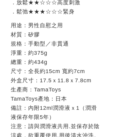
．放鬆
★★☆☆☆
高度刺激
．鬆弛
★★★☆☆☆
緊身
用途：男性自慰之用
材質：矽膠
規格：手動型／非貫通
淨重：約
375g
總重：約
434g
尺寸：全長約
15cm
寬約
7cm
外盒尺寸：
17.5
ｘ
11.8
ｘ
7.8cm
生產商：
TamaToys
TamaToys
產地：日本
備註：內附
12ml
潤滑液ｘ
1
（潤滑
液保存年限
5
年）
注意：請與潤滑液共用
.
並保存於陰
涼處，欲重覆使用
.
用後清水沖洗。