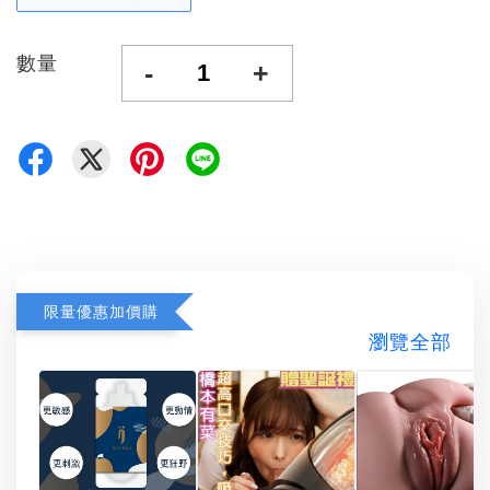
數量
-
+
限量優惠加價購
瀏覽全部