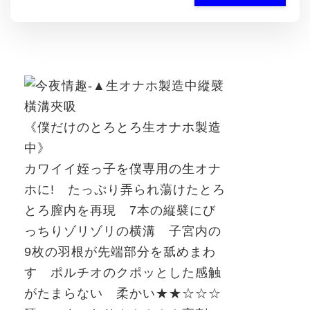
《僕だけのとろとろ生オナホ製造
中》
カワイイ姪っ子を僕専用の生オナ
ホに
!
たっぷり弄られ蕩けたとろ
とろ膣内を再現
7
本の縦襞にび
っちりゾリゾリの横溝 子宮内の
9
枚の羽根が先端部分を舐めまわ
す ポルチオのクポッとした感触
がたまらない 柔かい★★☆☆☆