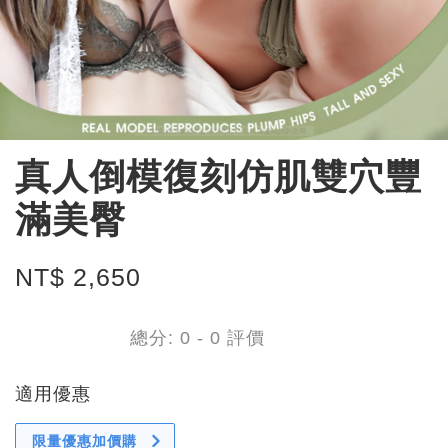
真人倒模復刻仿肌雙穴豐
滿美臀
NT$ 2,650
總分:
0
-
0
評價
適用優惠
限量優惠加價購