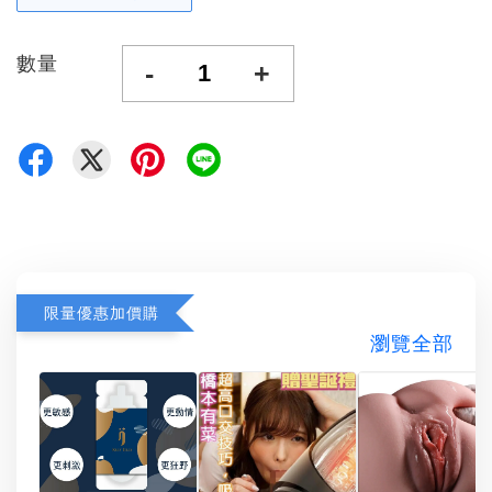
數量
-
+
限量優惠加價購
瀏覽全部