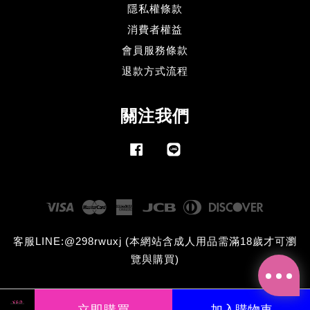
隱私權條款
消費者權益
會員服務條款
退款方式流程
關注我們
Facebook
Line
Visa
Master
American
JCB
Diners
Discove
Express
Club
客服LINE:@298rwuxj (本網站含成人用品需滿18歲才可瀏
覽與購買)