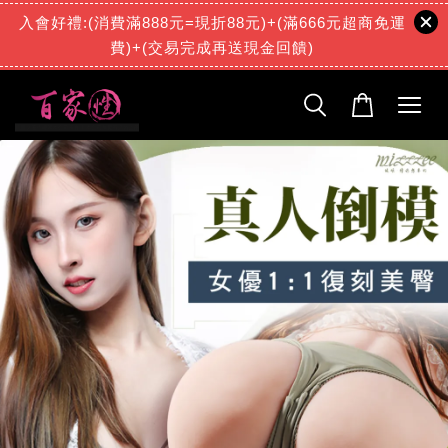
入會好禮:(消費滿888元=現折88元)+(滿666元超商免運
費)+(交易完成再送現金回饋)