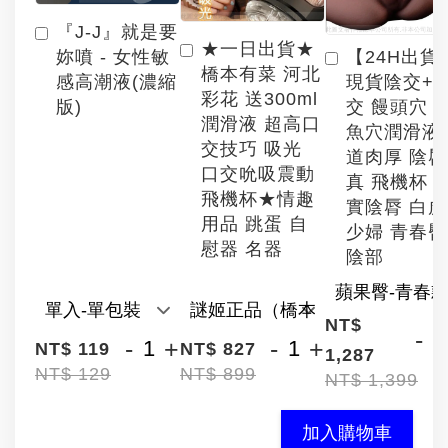
『J-J』就是要
★一日出貨★
【24H出貨
妳噴 - 女性敏
橋本有菜 河北
現貨陰交+
感高潮液(濃縮
彩花 送300ml
交 饅頭穴 
版)
潤滑液 超高口
魚穴潤滑液
交技巧 吸光
道肉厚 陰
口交吮吸震動
真 飛機杯 
飛機杯★情趣
實陰脣 白
用品 跳蛋 自
少婦 青春臀
慰器 名器
陰部
NT$
-
-
+
-
+
NT$ 119
NT$ 827
1,287
NT$ 129
NT$ 899
NT$ 1,399
加入購物車