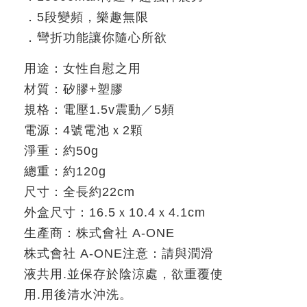
．
5
段變頻，樂趣無限
．彎折功能讓你隨心所欲
用途：女性自慰之用
材質：矽膠
+
塑膠
規格：電壓
1.5v
震動／
5
頻
電源：
4
號電池ｘ
2
顆
淨重：約
50g
總重：約
120g
尺寸：全長約
22cm
外盒尺寸：
16.5
ｘ
10.4
ｘ
4.1cm
生產商：
株式會社 A-ONE
株式會社
A-ONE
注意：請與潤滑
液共用
.
並保存於陰涼處，欲重覆使
用
.
用後清水沖洗。