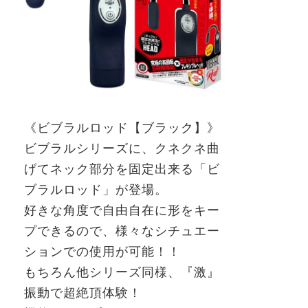
《ビブラル
ロッド
【ブラック】
》
ビブラルシリーズに、クネクネ曲
げてネック部分を固定出来る「ビ
ブラルロッド」が登場。
好きな角度で自由自在に形をキー
プできるので、様々なシチュエー
ションでの使用が可能！！
もちろん他シリーズ同様、『激』
振動で超絶頂体験！