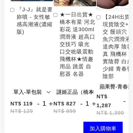
『J-J』就是要
★一日出貨★
【24H出貨
妳噴 - 女性敏
橋本有菜 河北
現貨陰交+
感高潮液(濃縮
彩花 送300ml
交 饅頭穴 
版)
潤滑液 超高口
魚穴潤滑液
交技巧 吸光
道肉厚 陰
口交吮吸震動
真 飛機杯 
飛機杯★情趣
實陰脣 白
用品 跳蛋 自
少婦 青春臀
慰器 名器
陰部
NT$
-
-
+
-
+
NT$ 119
NT$ 827
1,287
NT$ 129
NT$ 899
NT$ 1,399
加入購物車