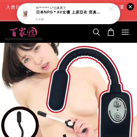
入會好禮:(消費滿888元=現折88元)+(滿666元超商免運
H******* L*
已購買了
日本NPG＊AV女優 上原亞衣 淫臭潤滑液_200ml
費)+(交易完成再送現金回饋)
5 天前