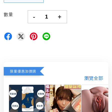
數量
-
+
限量優惠加價購
瀏覽全部