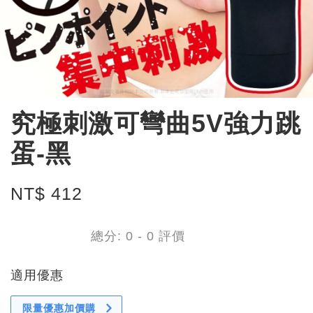
究極刺激可彎曲5V強力跳
蛋-黑
NT$ 412
總分:
0
-
0
評價
適用優惠
限量優惠加價購