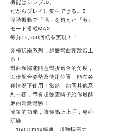
機能はシンプル。
だからプレイに集中できる。
5
段階振動で「強」を超えた『激』
モード搭載
MAX
毎分
15,000
回転を実現！！
究極玩樂系列，超酷彎曲頸跳蛋上
市！
彎曲頸部能隨意彎折適合的角度，
以便配合姿勢及使用位置，能在各
種情況下使用！當然，如同其他系
列一樣，帶有超強震轉子給你最酥
麻的刺激體驗！
簡單的功能，讓你馬上上手，專心
玩樂。
．
15000max
轉速，超強悍震力