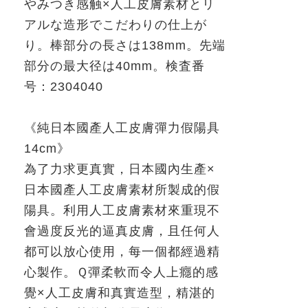
やみつき感触×人工皮膚素材とリ
アルな造形でこだわりの仕上が
り。棒部分の長さは
138mm
。先端
部分の最大径は
40mm
。
検査番
号：
2304040
《純日本國產
人工皮膚
彈力假陽具
14cm
》
為了力求更真實，日本國內生產×
日本國產人工皮膚素材所製成的假
陽具。利用人工皮膚素材來重現不
會過度反光的逼真皮膚，且任何人
都可以放心使用，每一個都經過精
心製作。Ｑ彈柔軟而令人上癮的感
覺×人工皮膚和真實造型，精湛的