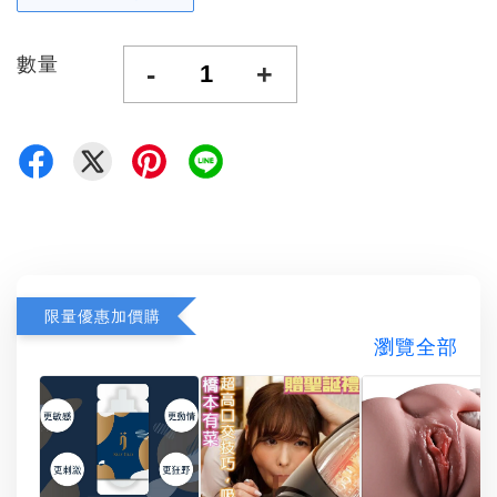
數量
-
+
限量優惠加價購
瀏覽全部