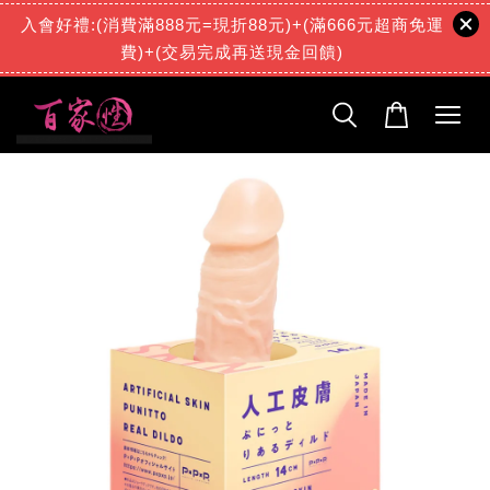
陳***
已購買了
入會好禮:(消費滿888元=現折88元)+(滿666元超商免運
【小萌妹纖細玉體！仿真享受】三種玩法 訓練自慰杯 吸夾自慰器 乳交陰交肛交 潤滑液 打飛機 打手槍 飛機杯 情趣用品跳蛋
費)+(交易完成再送現金回饋)
1 天前