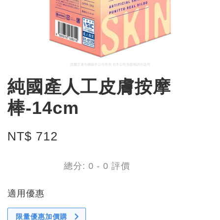
純國產人工皮膚按摩
棒-14cm
NT$ 712
總分:
0
-
0
評價
適用優惠
限量優惠加價購