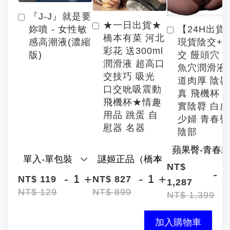
『J-J』就是要
★一日出貨★
【24H出貨
妳噴 - 女性敏
橋本有菜 河北
現貨陰交+
感高潮液(濃縮
彩花 送300ml
交 饅頭穴 
版)
潤滑液 超高口
魚穴潤滑液
交技巧 吸光
道肉厚 陰
口交吮吸震動
真 飛機杯 
飛機杯★情趣
實陰脣 白
用品 跳蛋 自
少婦 青春臀
慰器 名器
陰部
NT$
-
-
+
-
+
NT$ 119
NT$ 827
1,287
NT$ 129
NT$ 899
NT$ 1,399
加入購物車