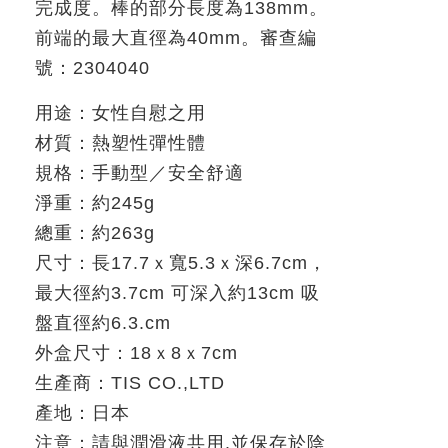
完成度。棒的部分長度為
138mm
。
前端的最大直徑為
40mm
。審查編
號：
2304040
用途：女性自慰之用
材質：熱塑性彈性體
規格：手動型／安全舒適
淨重：約
245g
總重：約
263g
尺寸：長
17.7
ｘ寬
5.3
ｘ深
6.7cm
，
最大徑約
3.7cm
可深入約
13cm
吸
盤直徑約
6.3.cm
外盒尺寸：
18
ｘ
8
ｘ
7cm
生產商：
TIS CO.,LTD
產地：日本
注意：請與潤滑液共用
.
並保存於陰