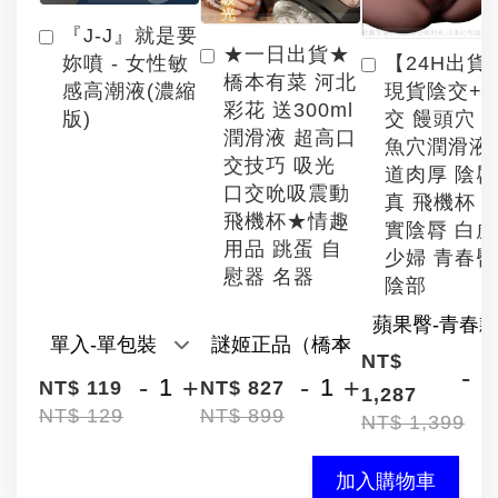
『J-J』就是要
★一日出貨★
【24H出貨
妳噴 - 女性敏
橋本有菜 河北
現貨陰交+
感高潮液(濃縮
彩花 送300ml
交 饅頭穴 
版)
潤滑液 超高口
魚穴潤滑液
交技巧 吸光
道肉厚 陰
口交吮吸震動
真 飛機杯 
飛機杯★情趣
實陰脣 白
用品 跳蛋 自
少婦 青春臀
慰器 名器
陰部
NT$
-
-
+
-
+
NT$ 119
NT$ 827
1,287
NT$ 129
NT$ 899
NT$ 1,399
加入購物車