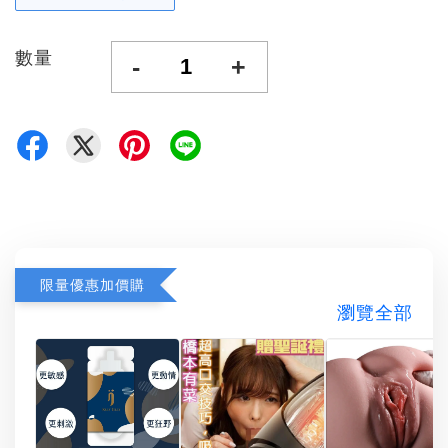
數量
-
+
限量優惠加價購
瀏覽全部