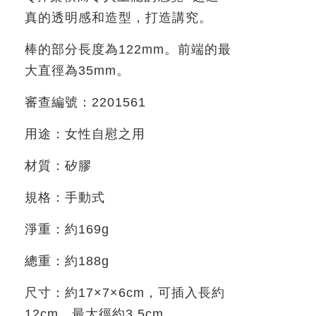
真的透明感和造型，打造講究。
棒的部分長度為
122mm
。前端的最
大直徑為
35mm
。
審查編號：
2201561
用途：女性自慰之用
材質：矽膠
規格：手動式
淨重：約
169g
總重：約
188g
尺寸：約
17×7×6cm
，可插入長約
12cm
，最大徑約
3.5cm