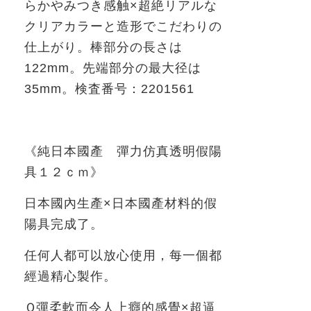
らかやみつき感触×超絶リアルな
クリアカラーと造形でこだわりの
仕上がり。棒部分の長さは
122mm
。先端部分の最大径は
35mm
。検査番号：
2201561
《純日本國產 彈力仿真透明假陽
具１２ｃｍ》
日本國內生產×日本國產材料的假
陽具完成了。
任何人都可以放心使用，每一個都
經過精心製作。
Ｑ彈柔軟而令人上癮的感覺×超逼