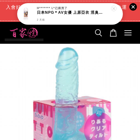
入會好禮:(消費滿888元=現折88元)+(滿666元超商免運
H******* L*
已購買了
日本NPG＊AV女優 上原亞衣 淫臭潤滑液_200ml
費)+(交易完成再送現金回饋)
2 天前