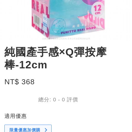
純國產手感×Q彈按摩
棒-12cm
NT$ 368
總分:
0
-
0
評價
適用優惠
限量優惠加價購