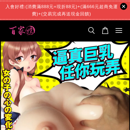
入會好禮:(消費滿888元=現折88元)+(滿666元超商免運
費)+(交易完成再送現金回饋)