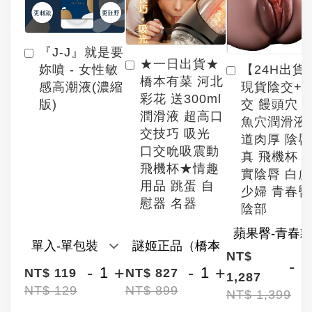
『J-J』就是要
★一日出貨★
【24H出貨
妳噴 - 女性敏
橋本有菜 河北
現貨陰交+
感高潮液(濃縮
彩花 送300ml
交 饅頭穴 
版)
潤滑液 超高口
魚穴潤滑液
交技巧 吸光
道肉厚 陰
口交吮吸震動
真 飛機杯 
飛機杯★情趣
實陰脣 白
用品 跳蛋 自
少婦 青春臀
慰器 名器
陰部
NT$
-
-
+
-
+
NT$ 119
NT$ 827
1,287
NT$ 129
NT$ 899
NT$ 1,399