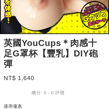
英國YouCups＊肉感十
足G罩杯【豐乳】DIY砲
彈
NT$ 1,640
總分:
0
-
0
評價
適用優惠