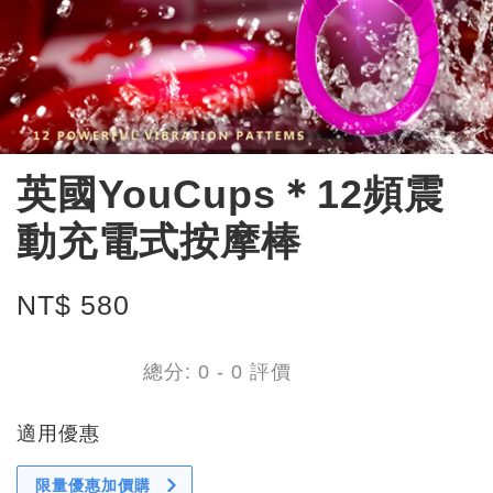
英國YouCups＊12頻震
動充電式按摩棒
NT$ 580
總分:
0
-
0
評價
適用優惠
限量優惠加價購