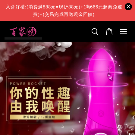
入會好禮:(消費滿888元=現折88元)+(滿666元超商免運
費)+(交易完成再送現金回饋)