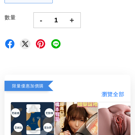
數量
-
+
限量優惠加價購
瀏覽全部