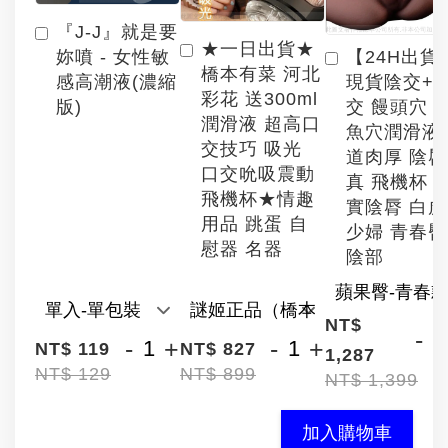
『J-J』就是要
★一日出貨★
【24H出貨
妳噴 - 女性敏
橋本有菜 河北
現貨陰交+
感高潮液(濃縮
彩花 送300ml
交 饅頭穴 
版)
潤滑液 超高口
魚穴潤滑液
交技巧 吸光
道肉厚 陰
口交吮吸震動
真 飛機杯 
飛機杯★情趣
實陰脣 白
用品 跳蛋 自
少婦 青春臀
慰器 名器
陰部
NT$
-
-
+
-
+
NT$ 119
NT$ 827
1,287
NT$ 129
NT$ 899
NT$ 1,399
加入購物車