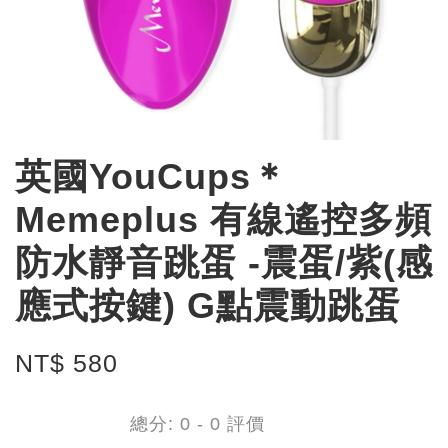
英國YouCups＊
Memeplus 有線遙控多頻
防水靜音跳蛋 -震蛋/紫(感
應式按鍵) G點震動跳蛋
NT$ 580
總分:
0
-
0
評價