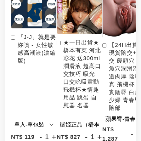
『J-J』就是要
★一日出貨★
【24H出貨
妳噴 - 女性敏
橋本有菜 河北
現貨陰交+
感高潮液(濃縮
彩花 送300ml
交 饅頭穴 
版)
潤滑液 超高口
魚穴潤滑液
交技巧 吸光
道肉厚 陰
口交吮吸震動
真 飛機杯 
飛機杯★情趣
實陰脣 白
用品 跳蛋 自
少婦 青春臀
慰器 名器
陰部
NT$
-
-
+
-
+
NT$ 119
NT$ 827
1,287