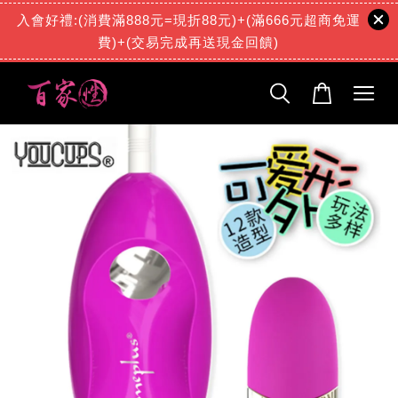
入會好禮:(消費滿888元=現折88元)+(滿666元超商免運
費)+(交易完成再送現金回饋)