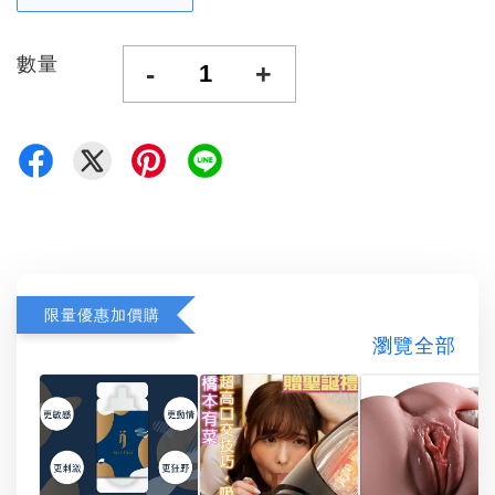
數量
-
+
限量優惠加價購
瀏覽全部