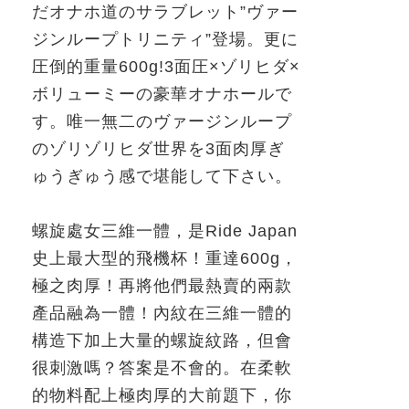
だオナホ道のサラブレット”ヴァー
ジンループトリニティ”登場。
更に
圧倒的重量
600g!3
面圧×ゾリヒダ×
ボリューミーの豪華オナホールで
す。
唯一無二のヴァージンループ
のゾリゾリヒダ世界を
3
面肉厚ぎ
ゅうぎゅう感で堪能して下さい。
螺旋處女
三維一體，是
Ride Japan
史上最大型的飛機杯！重達
600g
，
極之肉厚！再將他們最熱賣的兩款
產品融為一體！內紋在三維一體的
構造下加上大量的螺旋紋路，但會
很刺激嗎？答案是不會的。在柔軟
的物料配上極肉厚的大前題下，你