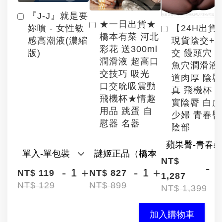
『J-J』就是要
★一日出貨★
【24H出貨
妳噴 - 女性敏
橋本有菜 河北
現貨陰交+
感高潮液(濃縮
彩花 送300ml
交 饅頭穴 
版)
潤滑液 超高口
魚穴潤滑液
交技巧 吸光
道肉厚 陰
口交吮吸震動
真 飛機杯 
飛機杯★情趣
實陰脣 白
用品 跳蛋 自
少婦 青春臀
慰器 名器
陰部
NT$
-
-
+
-
+
NT$ 119
NT$ 827
1,287
NT$ 129
NT$ 899
NT$ 1,399
加入購物車