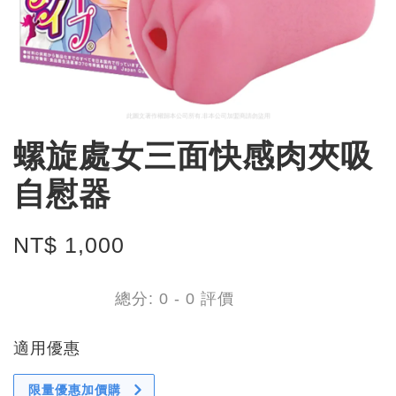
螺旋處女三面快感肉夾吸
自慰器
NT$ 1,000
總分:
0
-
0
評價
適用優惠
限量優惠加價購