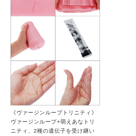
《ヴァージンループトリニティ》
ヴァージンループ
+
萌えあなトリ
ニティ、
2
種の遺伝子を受け継い