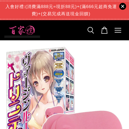
入會好禮:(消費滿888元=現折88元)+(滿666元超商免運
費)+(交易完成再送現金回饋)