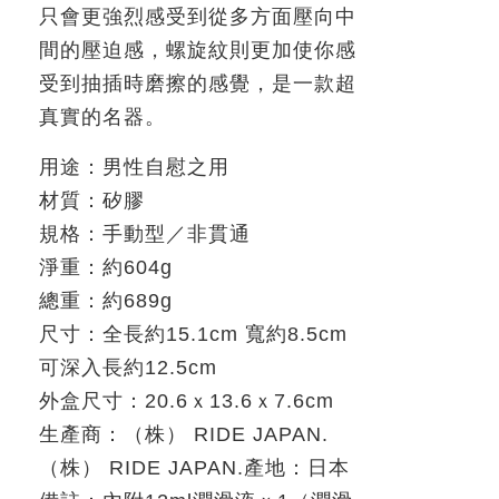
只會更強烈感受到從多方面壓向中
間的壓迫感，螺旋紋則更加使你感
受到抽插時磨擦的感覺，是一款超
真實的名器。
用途：男性自慰之用
材質：矽膠
規格：手動型／非貫通
淨重：約
604g
總重：約
689g
尺寸：全長約
15.1cm
寬約
8.5cm
可深入長約
12.5cm
外盒尺寸：
20.6
ｘ
13.6
ｘ
7.6cm
生產商：
（株） RIDE JAPAN.
（株）
RIDE JAPAN.
產地：日本