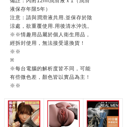
備註：內附
12ml
潤滑液ｘ
1
（潤滑
液保存年限
5
年）
注意：請與潤滑液共用
.
並保存於陰
涼處，欲重覆使用
.
用後清水沖洗。
※
※
情趣用品屬於個人衛生用品，
經拆封使用，無法接受退換貨！
※※
※
※
每台電腦的解析度皆不同，可能
有些微色差，顏色皆以實品為主！
※
※