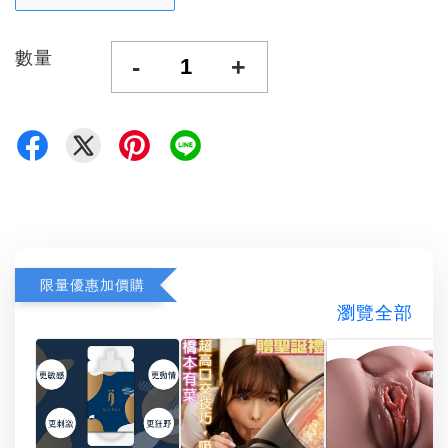
數量
-
+
限量優惠加價購
瀏覽全部