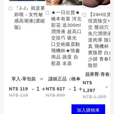
『J-J』就是要
★一日出貨★
【24H出貨
妳噴 - 女性敏
橋本有菜 河北
現貨陰交+
感高潮液(濃縮
彩花 送300ml
交 饅頭穴 
版)
潤滑液 超高口
魚穴潤滑液
交技巧 吸光
道肉厚 陰
口交吮吸震動
真 飛機杯 
飛機杯★情趣
實陰脣 白
用品 跳蛋 自
少婦 青春臀
慰器 名器
陰部
NT$
-
-
+
-
+
NT$ 119
NT$ 827
1,287
NT$ 129
NT$ 899
NT$ 1,399
加入購物車