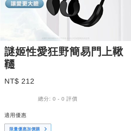
謎姬性愛狂野簡易門上鞦
韆
NT$ 212
總分:
0
-
0
評價
適用優惠
限量優惠加價購