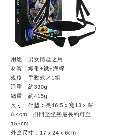
用途：男女情趣之用
材質：織带
+
鐵
+
海綿
規格：手動式／
1
組
淨重：約
330g
總重：約
415g
尺寸：坐墊：長
46.5
ｘ寬
13
ｘ深
0.4cm
，掛門至坐墊最長約可至
155cm
外盒尺寸：
17
ｘ
24
ｘ
6cm