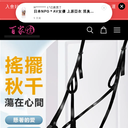
入會好禮:(消費滿888元=現折88元)+(滿666元超商免運
H******* L*
已購買了
日本NPG＊AV女優 上原亞衣 淫臭潤滑液_200ml
費)+(交易完成再送現金回饋)
5 天前