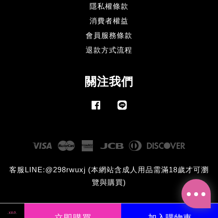
隱私權條款
消費者權益
會員服務條款
退款方式流程
關注我們
Facebook
Line
Visa
Master
American
JCB
Diners
Discove
Express
Club
客服LINE:@298rwuxj (本網站含成人用品需滿18歲才可瀏
覽與購買)