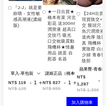
『J-J』就是要
★一日出貨★
【24H出貨
妳噴 - 女性敏
橋本有菜 河北
現貨陰交+
感高潮液(濃縮
彩花 送300ml
交 饅頭穴 
版)
潤滑液 超高口
魚穴潤滑液
交技巧 吸光
道肉厚 陰
口交吮吸震動
真 飛機杯 
飛機杯★情趣
實陰脣 白
用品 跳蛋 自
少婦 青春臀
慰器 名器
陰部
NT$
-
-
+
-
+
NT$ 119
NT$ 827
1,287
NT$ 129
NT$ 899
NT$ 1,399
加入購物車