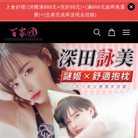
入會好禮:(消費滿888元=現折88元)+(滿666元超商免運
費)+(交易完成再送現金回饋)