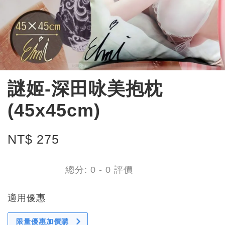
謎姬-深田咏美抱枕
(45x45cm)
NT$ 275
總分:
0
-
0
評價
適用優惠
限量優惠加價購