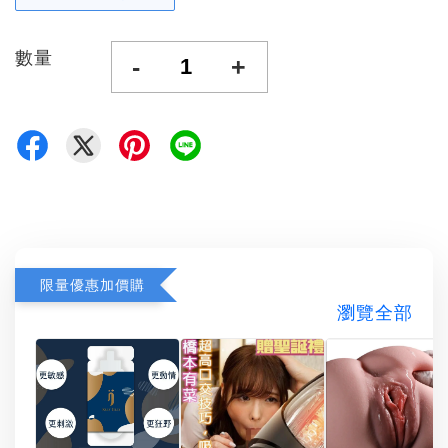
數量
-
+
限量優惠加價購
瀏覽全部