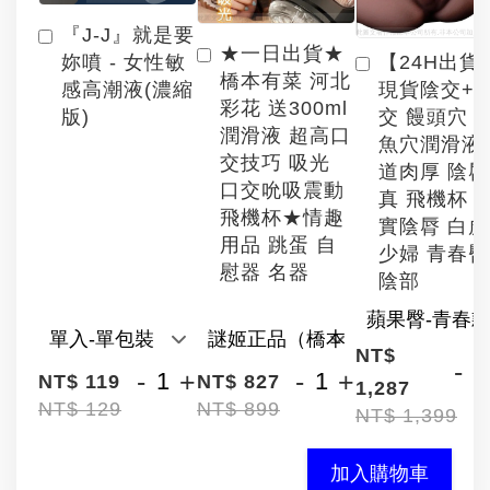
『J-J』就是要
★一日出貨★
【24H出貨
妳噴 - 女性敏
橋本有菜 河北
現貨陰交+
感高潮液(濃縮
彩花 送300ml
交 饅頭穴 
版)
潤滑液 超高口
魚穴潤滑液
交技巧 吸光
道肉厚 陰
口交吮吸震動
真 飛機杯 
飛機杯★情趣
實陰脣 白
用品 跳蛋 自
少婦 青春臀
慰器 名器
陰部
NT$
-
-
+
-
+
NT$ 119
NT$ 827
1,287
NT$ 129
NT$ 899
NT$ 1,399
加入購物車