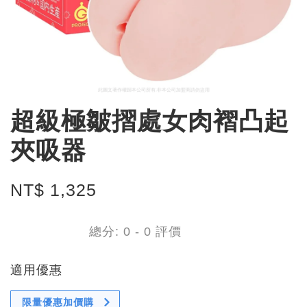
超級極皺摺處女肉褶凸起
夾吸器
NT$ 1,325
總分:
0
-
0
評價
適用優惠
限量優惠加價購