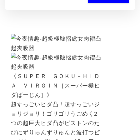
《ＳＵＰＥＲ ＧＯＫＵ－ＨＩＤ
Ａ ＶＩＲＧＩＮ［スーパー極ヒ
ダばーじん］》
超すっごいヒダ凸！超すっごいジ
ョリジョリ！ゴリゴリうごめく
2
つの超巨大ヒダ凸がピストンのた
びにずりゅんずりゅんと波打つビ