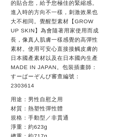
的貼合您，給予您極佳的緊縮感。
進入時的方向不一樣，刺激效果也
大不相同。覺醒型素材【
GROW
UP SKIN
】為會隨著用家使用而成
長，像真人肌膚一樣感覺的高彈性
素材。使用可安心直接接觸皮膚的
日本國產素材以及在日本國內生產
MADE IN JAPAN
。包裝插畫師：
すーぱーぞんび
審查編號：
2303614
用途：男性自慰之用
材質：熱塑性彈性體
規格：手動型／非貫通
淨重：約
623g
總重：約
717g