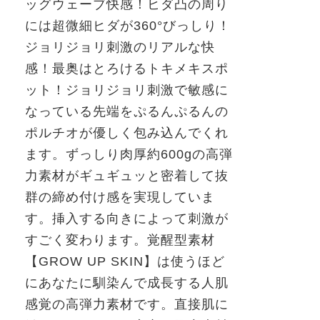
ッグウェーブ快感！ヒダ凸の周り
には超微細ヒダが
360°
びっしり！
ジョリジョリ刺激のリアルな快
感！最奥はとろけるトキメキスポ
ット！ジョリジョリ刺激で敏感に
なっている先端をぷるんぷるんの
ポルチオが優しく包み込んでくれ
ます。ずっしり肉厚約
600g
の高弾
力素材がギュギュッと密着して抜
群の締め付け感を実現していま
す。挿入する向きによって刺激が
すごく変わります。覚醒型素材
【
GROW UP SKIN
】は使うほど
にあなたに馴染んで成長する人肌
感覚の高弾力素材です。直接肌に