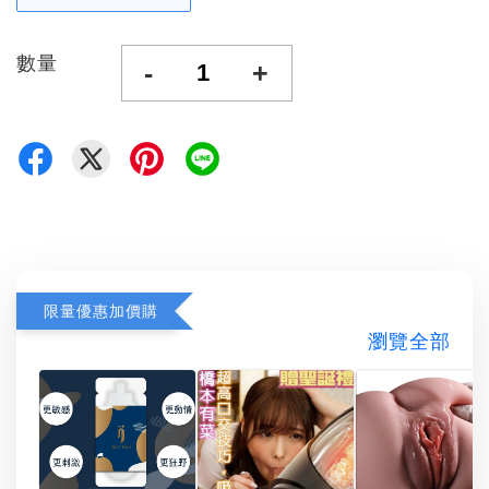
數量
-
+
限量優惠加價購
瀏覽全部