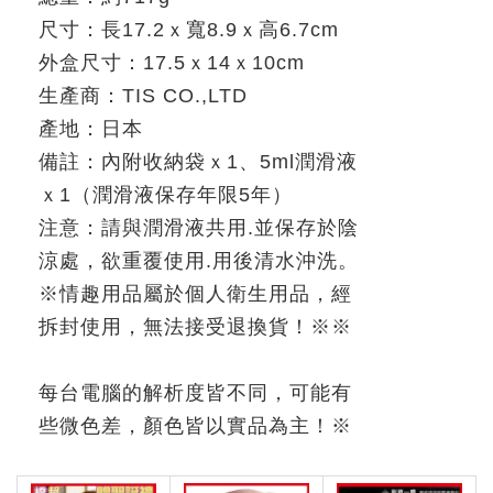
尺寸：長
17.2
ｘ寬
8.9
ｘ高
6.7cm
外盒尺寸：
17.5
ｘ
14
ｘ
10cm
生產商：
TIS CO.,LTD
產地：日本
備註：內附收納袋ｘ
1
、
5ml
潤滑液
ｘ
1
（潤滑液保存年限
5
年）
注意：請與潤滑液共用
.
並保存於陰
涼處，欲重覆使用
.
用後清水沖洗。
※
情趣用品屬於個人衛生用品，經
拆封使用，無法接受退換貨！
※※
每台電腦的解析度皆不同，可能有
些微色差，顏色皆以實品為主！
※