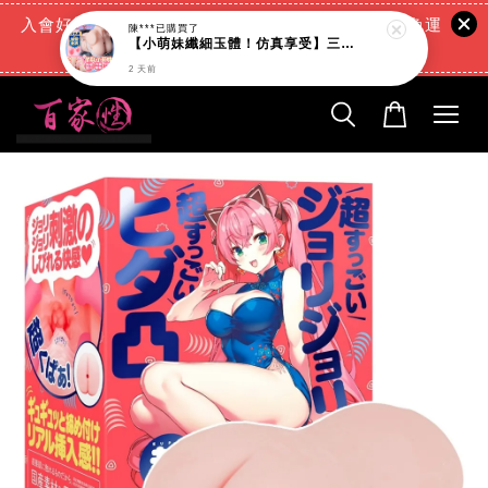
入會好禮:(消費滿888元=現折88元)+(滿666元超商免運
陳***
已購買了
【小萌妹纖細玉體！仿真享受】三種玩法 訓練自慰杯 吸夾自慰器 乳交陰交肛交 潤滑液 打飛機 打手槍 飛機杯 情趣用品跳蛋
費)+(交易完成再送現金回饋)
2 天前