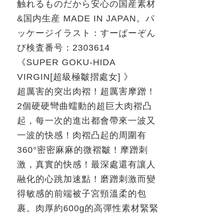
触れるものだから安心の国産素材
&
国内生産
MADE IN JAPAN
。パ
ッケージイラスト：すーぱーぞん
び
検査番号：
2303614
《
SUPER GOKU-HIDA
VIRGIN[
超級極皺摺處女
]
》
超厲害的突出肉褶！超厲害摩蹭！
2
個硬硬彎曲蠕動的超巨大肉褶凸
起，每一次的進出都會帶來一波又
一波的快感！肉褶凸起的周圍有
360°
密密麻麻的微褶皺！摩蹭刺
激，真實的快感！最深處還有讓人
融化的心跳加速點！磨蹭刺激而變
得敏感的前端被子宮頸溫柔的包
裹。
肉厚約
600g
的高彈性素材緊緊