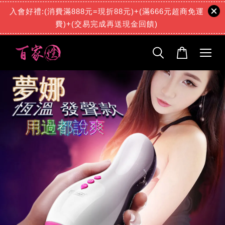
入會好禮:(消費滿888元=現折88元)+(滿666元超商免運
費)+(交易完成再送現金回饋)