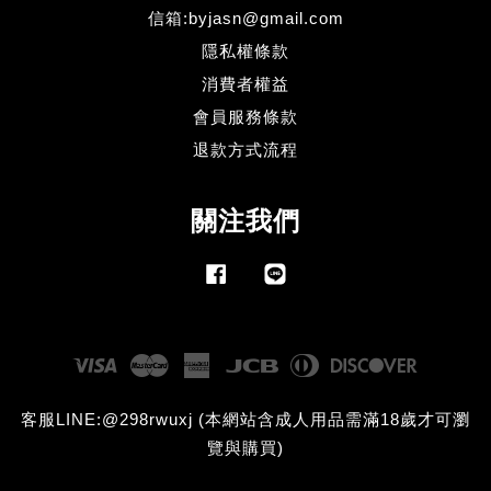
信箱:byjasn@gmail.com
隱私權條款
消費者權益
會員服務條款
退款方式流程
關注我們
Facebook
Line
Visa
Master
American
JCB
Diners
Discove
Express
Club
客服LINE:@298rwuxj (本網站含成人用品需滿18歲才可瀏
覽與購買)