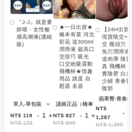
『J-J』就是要
★一日出貨★
【24H出貨
妳噴 - 女性敏
橋本有菜 河北
現貨陰交+
感高潮液(濃縮
彩花 送300ml
交 饅頭穴 
版)
潤滑液 超高口
魚穴潤滑液
交技巧 吸光
道肉厚 陰
口交吮吸震動
真 飛機杯 
飛機杯★情趣
實陰脣 白
用品 跳蛋 自
少婦 青春臀
慰器 名器
陰部
NT$
-
-
+
-
+
NT$ 119
NT$ 827
1,287
NT$ 129
NT$ 899
NT$ 1,399