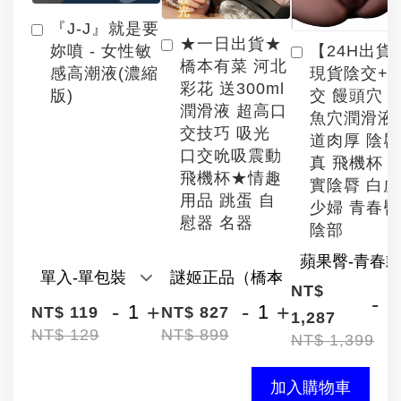
『J-J』就是要
★一日出貨★
【24H出貨
妳噴 - 女性敏
橋本有菜 河北
現貨陰交+
感高潮液(濃縮
彩花 送300ml
交 饅頭穴 
版)
潤滑液 超高口
魚穴潤滑液
交技巧 吸光
道肉厚 陰
口交吮吸震動
真 飛機杯 
飛機杯★情趣
實陰脣 白
用品 跳蛋 自
少婦 青春臀
慰器 名器
陰部
NT$
-
-
+
-
+
NT$ 119
NT$ 827
1,287
NT$ 129
NT$ 899
NT$ 1,399
加入購物車