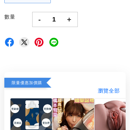
數量
-
+
限量優惠加價購
瀏覽全部