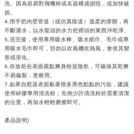
洗。因為容易對飛機杯或名器構成損毀，或加快破
損。
4.用手把內壁管道（或仿真陰道）溫柔的撐開，再
不斷灌水，以水龍頭的水力把裡頭的東西沖乾淨。
5.洗完後，使用專用吸水棒、吸水紙巾、毛巾或專
用吸水毛巾即可，切勿以吹風機吹熱風，會使其變
形或溶化。
6.存放前在表面搽點爽身粉並陰乾，可確保其乾爽
不易龜裂，更耐用。
7.如果自慰器表面黏著很多黑色點點的污垢，建議
使用矽膠專用清洗粉；先倒少許清洗粉於需要清潔
的位置，再加水輕輕磨擦即可。
產品說明)