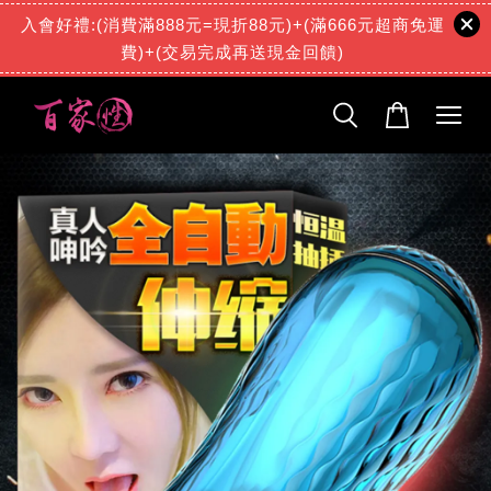
入會好禮:(消費滿888元=現折88元)+(滿666元超商免運
費)+(交易完成再送現金回饋)