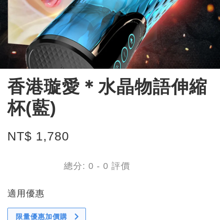
香港璇愛＊水晶物語伸縮
杯(藍)
NT$ 1,780
總分:
0
-
0
評價
適用優惠
限量優惠加價購