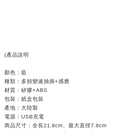
(產品說明
顏色：藍
種類：多頻變速抽插+感應
材質：矽膠+ABS
包裝：紙盒包裝
產地：大陸製
電源：USB充電
商品尺寸：全長21.8cm、最大直徑7.8cm