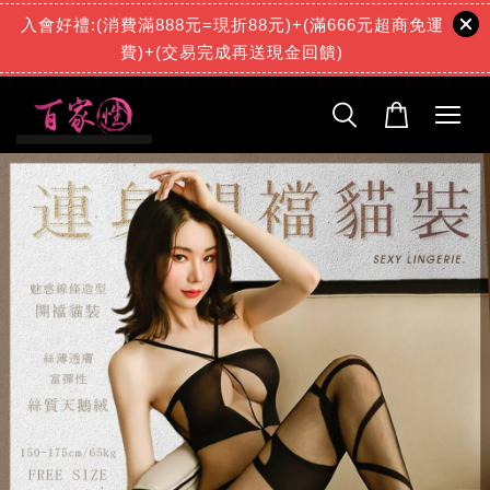
入會好禮:(消費滿888元=現折88元)+(滿666元超商免運
費)+(交易完成再送現金回饋)