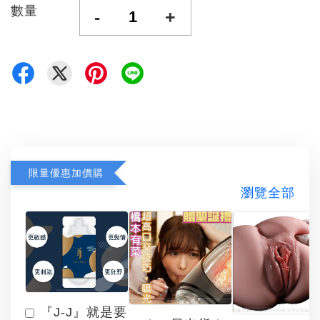
數量
-
+
限量優惠加價購
瀏覽全部
『J-J』就是要