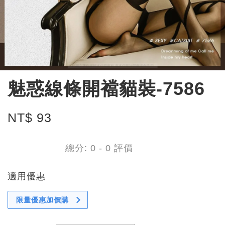
魅惑線條開襠貓裝-7586
NT$ 93
總分:
0
-
0
評價
適用優惠
限量優惠加價購