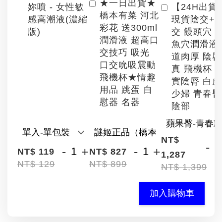
★一日出貨★
【24H出貨
妳噴 - 女性敏
橋本有菜 河北
現貨陰交+
感高潮液(濃縮
彩花 送300ml
交 饅頭穴 
版)
潤滑液 超高口
魚穴潤滑液
交技巧 吸光
道肉厚 陰
口交吮吸震動
真 飛機杯 
飛機杯★情趣
實陰脣 白
用品 跳蛋 自
少婦 青春臀
慰器 名器
陰部
NT$
-
-
+
-
+
NT$ 119
NT$ 827
1,287
NT$ 129
NT$ 899
NT$ 1,399
加入購物車