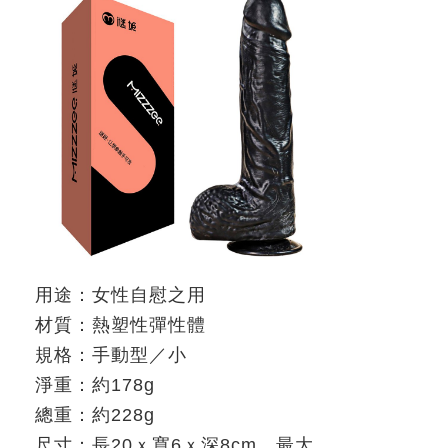
用途：女性自慰之用
材質：熱塑性彈性體
規格：手動型／小
淨重：約
178g
總重：約
228g
尺寸：長
20
ｘ寬
6
ｘ深
8cm
，最大