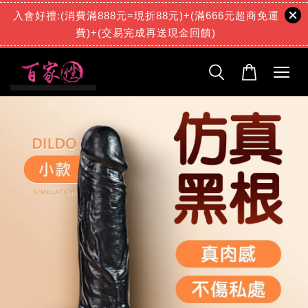
1 天前
入會好禮:(消費滿888元=現折88元)+(滿666元超商免運
費)+(交易完成再送現金回饋)