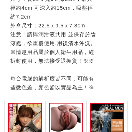
徑約
4cm
可深入約
15cm
，吸盤徑
約
7.2cm
外盒尺寸：
22.5
ｘ
9.5
ｘ
7.8cm
注意：請與潤滑液共用
.
並保存於陰
涼處，欲重覆使用
.
用後清水沖洗。
※
情趣用品屬於個人衛生用品，經
拆封使用，無法接受退換貨！
※※
每台電腦的解析度皆不同，可能有
些微色差，顏色皆以實品為主！
※