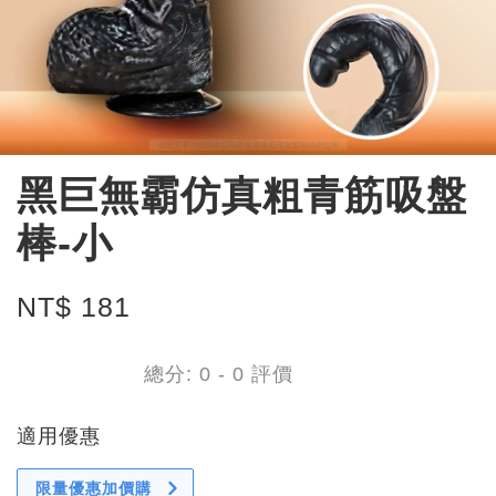
黑巨無霸仿真粗青筋吸盤
棒-小
NT$ 181
總分:
0
-
0
評價
適用優惠
限量優惠加價購