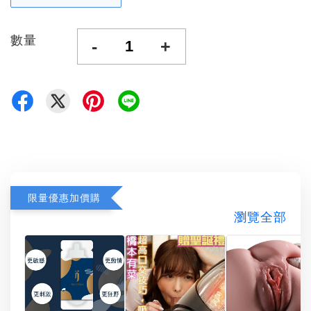
數量
-
+
限量優惠加價購
瀏覽全部