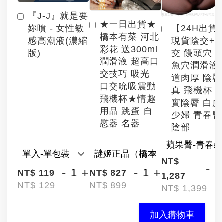
『J-J』就是要
★一日出貨★
【24H出貨
妳噴 - 女性敏
橋本有菜 河北
現貨陰交+
感高潮液(濃縮
彩花 送300ml
交 饅頭穴 
版)
潤滑液 超高口
魚穴潤滑液
交技巧 吸光
道肉厚 陰
口交吮吸震動
真 飛機杯 
飛機杯★情趣
實陰脣 白
用品 跳蛋 自
少婦 青春臀
慰器 名器
陰部
NT$
-
-
+
-
+
NT$ 119
NT$ 827
1,287
NT$ 129
NT$ 899
NT$ 1,399
加入購物車