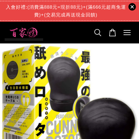
入會好禮:(消費滿888元=現折88元)+(滿666元超商免運
費)+(交易完成再送現金回饋)