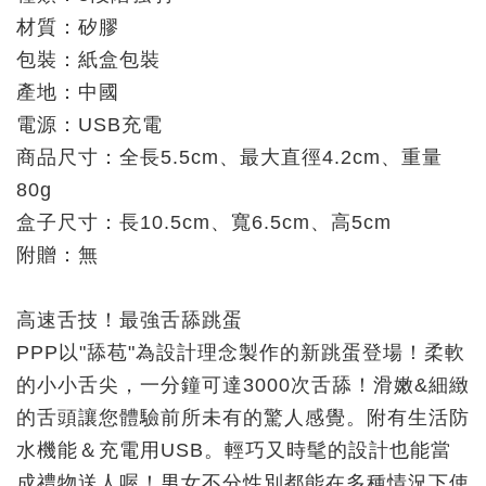
材質：矽膠
包裝：紙盒包裝
產地：中國
電源：USB充電
商品尺寸：全長5.5cm、最大直徑4.2cm、重量
80g
盒子尺寸：長10.5cm、寬6.5cm、高5cm
附贈：無
高速舌技！最強舌舔跳蛋
PPP以"舔苞"為設計理念製作的新跳蛋登場！柔軟
的小小舌尖，一分鐘可達3000次舌舔！滑嫩&細緻
的舌頭讓您體驗前所未有的驚人感覺。附有生活防
水機能＆充電用USB。輕巧又時髦的設計也能當
成禮物送人喔！男女不分性別都能在多種情況下使