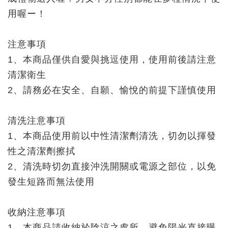
用喔ー！
注意事項
1、本商品僅供自愛與挑逗使用，使用前後請注意
清潔衛生
2、請務必在安全、自願、愉悅的前提下謹慎使用
清洗注意事項
1、本商品使用前以中性清潔劑清洗，切勿以揮發
性之清潔劑擦拭
2、清洗時切勿直接沖洗開關或電源之部位，以免
發生短路而無法使用
收納注意事項
1、本商品請收納於陰涼之處所，避免陽光直接曝