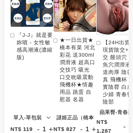
『J-J』就是要
★一日出貨★
【24H出貨
妳噴 - 女性敏
橋本有菜 河北
現貨陰交+
感高潮液(濃縮
彩花 送300ml
交 饅頭穴 
版)
潤滑液 超高口
魚穴潤滑液
交技巧 吸光
道肉厚 陰
口交吮吸震動
真 飛機杯 
飛機杯★情趣
實陰脣 白
用品 跳蛋 自
少婦 青春臀
慰器 名器
陰部
NT$
-
-
+
-
+
NT$ 119
NT$ 827
1,287