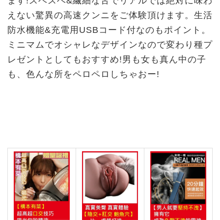
ます!スベスベ&繊細な舌でリアルでは絶対に味わ
えない驚異の高速クンニをご体験頂けます。生活
防水機能&充電用USBコード付なのもポイント。
ミニマムでオシャレなデザインなので変わり種プ
レゼントとしてもおすすめ!男も女も真ん中の子
も、色んな所をペロペロしちゃおー!