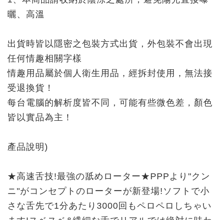
曬、高溫
出貨時皆以隱密之包裝方式出貨，外包裝不會出現
任何情趣相關字樣
情趣用品屬於個人衛生用品，經拆封使用，無法接
受退換貨！
每台電腦的解析度皆不同，可能有些微色差，顏色
皆以實品為主！
產品說明)
★高速舌技!最強の舐めローター★PPPより"クン
ニ"がコンセプトのローターが新登場!ソフトで小
さな舌先で1分あたり3000回もペロペロしちゃい