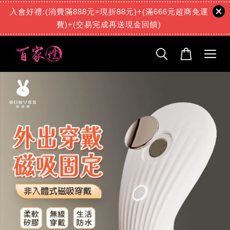
入會好禮:(消費滿888元=現折88元)+(滿666元超商免運
費)+(交易完成再送現金回饋)