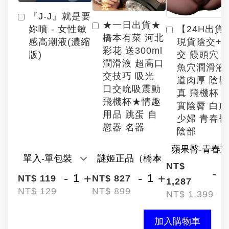
『J-J』就是要
★一日出貨★
【24H出貨
妳噴 - 女性敏
橋本有菜 河北
現貨陰交+
感高潮液(濃縮
彩花 送300ml
交 饅頭穴 
版)
潤滑液 超高口
魚穴潤滑液
交技巧 吸光
道肉厚 陰
口交吮吸震動
真 飛機杯 
飛機杯★情趣
實陰脣 白
用品 跳蛋 自
少婦 青春臀
慰器 名器
陰部
NT$
-
-
+
-
+
NT$ 119
NT$ 827
1,287
NT$ 129
NT$ 899
NT$ 1,399
加入購物車