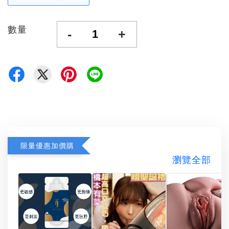
數量
-
+
限量優惠加價購
瀏覽全部