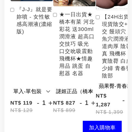
『J-J』就是要
★一日出貨★
【24H出貨
妳噴 - 女性敏
橋本有菜 河北
現貨陰交+
感高潮液(濃縮
彩花 送300ml
交 饅頭穴 
版)
潤滑液 超高口
魚穴潤滑液
交技巧 吸光
道肉厚 陰
口交吮吸震動
真 飛機杯 
飛機杯★情趣
實陰脣 白
用品 跳蛋 自
少婦 青春臀
慰器 名器
陰部
NT$
-
-
+
-
+
NT$ 119
NT$ 827
1,287
NT$ 129
NT$ 899
NT$ 1,399
加入購物車