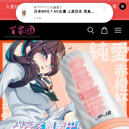
入會好禮:(消費滿888元=現折88元)+(滿666元超商免運
費)+(交易完成再送現金回饋)