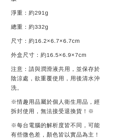
淨重：約
291g
總重：約
332g
尺寸：約
16.2×6.7×6.7cm
外盒尺寸：約
16.5×6.9×7cm
注意：請與潤滑液共用，並保存於
陰涼處，欲重覆使用，用後清水沖
洗。
※情趣用品屬於個人衛生用品，經
拆封使用，無法接受退換貨！※
※每台電腦的解析度皆不同，可能
有些微色差，顏色皆以實品為主！