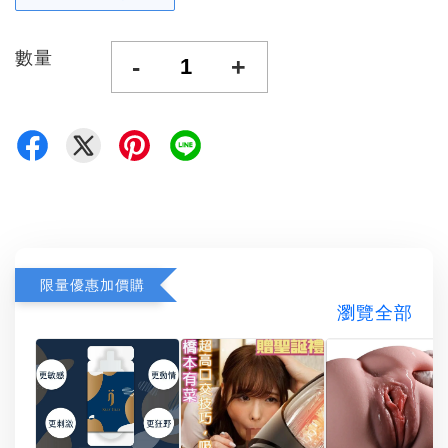
數量
-
+
限量優惠加價購
瀏覽全部