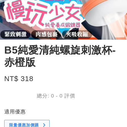
B5純愛清純螺旋刺激杯-
赤橙版
NT$ 318
總分:
0
-
0
評價
適用優惠
限量優惠加價購