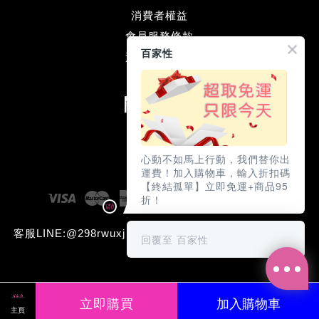
消費者權益
會員服務條款
百家性
退款方式流程
關注我們
Facebook
Line
心動不如馬上行動，我們替你出
運費！加入購物車，輸入折扣碼
【終結孤單】立即免運+商品95
Visa
Master
American
JCB
Diners
Discove
折！
Express
Club
客服LINE:@298rwuxj (本網站含成人用品需滿18歲才可瀏
回覆至 百家性
覽與購買)
立即購買
Share on Facebook
加入購物車
主頁