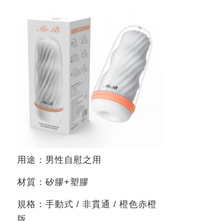
用途：男性自慰之用
材質：矽膠
+
塑膠
規格：手動式
/
非貫通
/
橙色赤橙
版